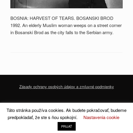
BOSNIA: HARVEST OF TEARS. BOSANSKI BROD
1992. An elderly Muslim woman weeps on a street corner
in Bosanski Brod as the city falls to the Serbian army.
Zásady ochrany osobých údajov a zmluvné podmienky
© 2020 dofoto-magazine.com
Zásady ochrany osobných údajov a zmluvné
Táto stránka používa cookies. Ak budete pokračovať, budeme
podmienky
predpokladať, že ste s ňou spokojní.
Nastavenia cookie
A
SiteOrigin
Theme
PRIJAŤ