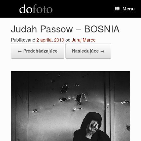
Preskočiť
Menu
na
obsah
Judah Passow – BOSNIA
Publikované
2 apríla, 2019
od
Juraj Marec
← Predchádzajúce
Nasledujúce →