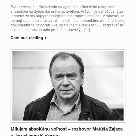
Tvorba Antonína Kratochvíla sa vyznačuje čitateľným rukopisom
s ťažiskom na dynamiku práce so svetlom. Právom je označovaný za
jedného zo sto najvýznamnejších fotografov súčasnosti. Kratochvíl sa
po boji so smrťou znova vrátil na scénu a momentálne pomáha českej
dokumentárnej fotografii k jej opätovnému vzkrieseniu. Rozprávať sa
s touto osobnosťou bolo pre mňa obrovským […]
Continue reading
Milujem absolútnu voľnosť – rozhovor Matúša Zajaca
s Jaroslavom Kučerom