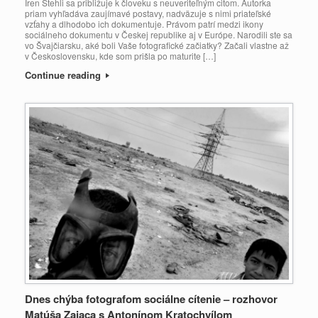
Iren Stehli sa približuje k človeku s neuveriteľným citom. Autorka
priam vyhľadáva zaujímavé postavy, nadväzuje s nimi priateľské
vzťahy a dlhodobo ich dokumentuje. Právom patrí medzi ikony
sociálneho dokumentu v Českej republike aj v Európe. Narodili ste sa
vo Švajčiarsku, aké boli Vaše fotografické začiatky? Začali vlastne až
v Československu, kde som prišla po maturite […]
Continue reading
Dnes chýba fotografom sociálne cítenie – rozhovor
Matúša Zajaca s Antonínom Kratochvílom