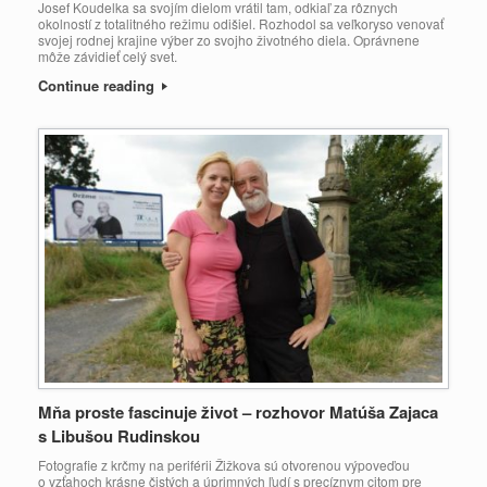
Josef Koudelka sa svojím dielom vrátil tam, odkiaľ za rôznych
okolností z totalitného režimu odišiel. Rozhodol sa veľkoryso venovať
svojej rodnej krajine výber zo svojho životného diela. Oprávnene
môže závidieť celý svet.
Continue reading
Mňa proste fascinuje život – rozhovor Matúša Zajaca
s Libušou Rudinskou
Fotografie z krčmy na periférii Žižkova sú otvorenou výpoveďou
o vzťahoch krásne čistých a úprimných ľudí s precíznym citom pre