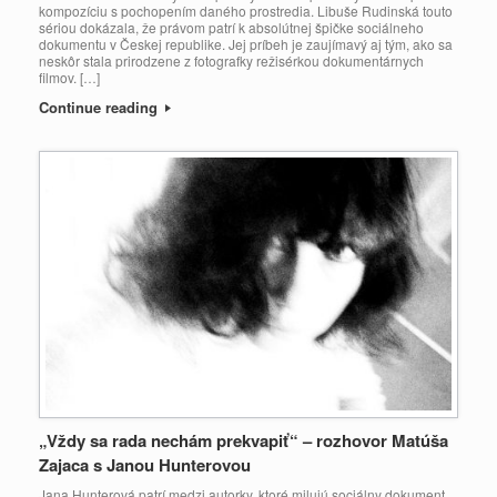
kompozíciu s pochopením daného prostredia. Libuše Rudinská touto
sériou dokázala, že právom patrí k absolútnej špičke sociálneho
dokumentu v Českej republike. Jej príbeh je zaujímavý aj tým, ako sa
neskôr stala prirodzene z fotografky režisérkou dokumentárnych
filmov. […]
Continue reading
„Vždy sa rada nechám prekvapiť“ – rozhovor Matúša
Zajaca s Janou Hunterovou
Jana Hunterová patrí medzi autorky, ktoré milujú sociálny dokument,