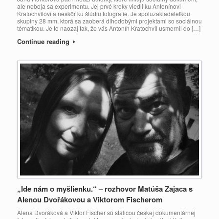
ale neboja sa experimentu. Jej prvé kroky viedli ku Antonínovi
Kratochvílovi a neskôr ku štúdiu fotografie. Je spoluzakladateľkou
skupiny 28 mm, ktorá sa zaoberá dlhodobými projektami so sociálnou
tématikou. Je to naozaj tak, že vás Antonín Kratochvíl usmernil do […]
Continue reading
„Ide nám o myšlienku.“ – rozhovor Matúša Zajaca s
Alenou Dvořákovou a Viktorom Fischerom
Alena Dvořáková a Viktor Fischer sú stálicou českej dokumentárnej