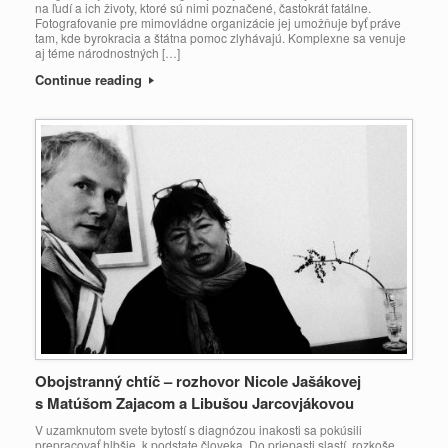
na ľudí a ich životy, ktoré sú nimi poznačené, častokrát fatálne.
Fotografovanie pre mimovládne organizácie jej umožňuje byť práve
tam, kde byrokracia a štátna pomoc zlyhávajú. Komplexne sa venuje
aj téme národnostných […]
Continue reading
Obojstranný chtíč – rozhovor Nicole Jašákovej
s Matúšom Zajacom a Libušou Jarcovjákovou
V uzamknutom svete bytostí s diagnózou inakosti sa pokúsili
prepracovať hlbšie, k podstate človeka. Do priepasti slastí, rozkoše.