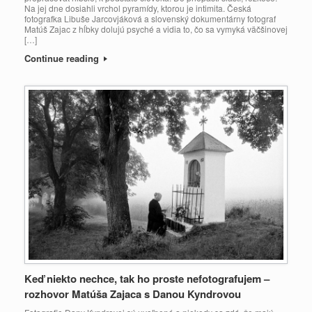
Na jej dne dosiahli vrchol pyramídy, ktorou je intimita. Česká
fotografka Libuše Jarcovjáková a slovenský dokumentárny fotograf
Matúš Zajac z hĺbky dolujú psyché a vidia to, čo sa vymyká väčšinovej
[…]
Continue reading
Keď niekto nechce, tak ho proste nefotografujem –
rozhovor Matúša Zajaca s Danou Kyndrovou