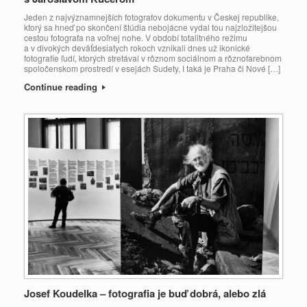
Jeden z najvýznamnejších fotografov dokumentu v Českej republike,
ktorý sa hneď po skončení štúdia nebojácne vydal tou najzložitejšou
cestou fotografa na voľnej nohe. V období totalitného režimu
a v divokých deväťdesiatych rokoch vznikali dnes už ikonické
fotografie ľudí, ktorých stretával v rôznom sociálnom a rôznofarebnom
spoločenskom prostredí v esejách Sudety, I taká je Praha či Nové […]
Continue reading
Josef Koudelka – fotografia je buď dobrá, alebo zlá