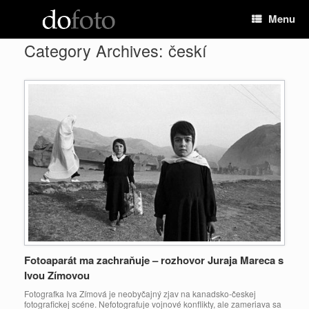
Preskočiť
Menu
na
obsah
Category Archives:
českí
Fotoaparát ma zachraňuje – rozhovor Juraja Mareca s
Ivou Zímovou
Fotografka Iva Zímová je neobyčajný zjav na kanadsko-českej
fotografickej scéne. Nefotografuje vojnové konflikty, ale zameriava sa