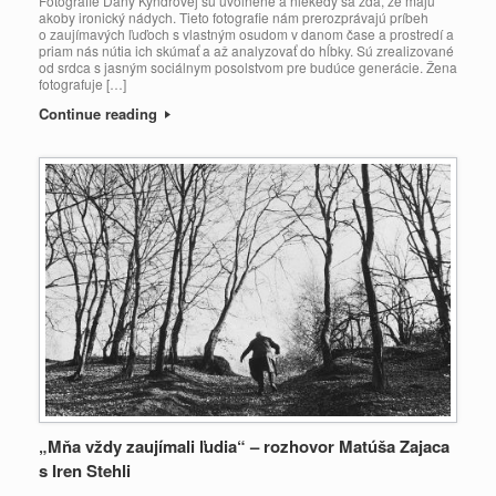
Fotografie Dany Kyndrovej sú uvoľnené a niekedy sa zdá, že majú
akoby ironický nádych. Tieto fotografie nám prerozprávajú príbeh
o zaujímavých ľuďoch s vlastným osudom v danom čase a prostredí a
priam nás nútia ich skúmať a až analyzovať do hĺbky. Sú zrealizované
od srdca s jasným sociálnym posolstvom pre budúce generácie. Žena
fotografuje […]
Continue reading
„Mňa vždy zaujímali ľudia“ – rozhovor Matúša Zajaca
s Iren Stehli