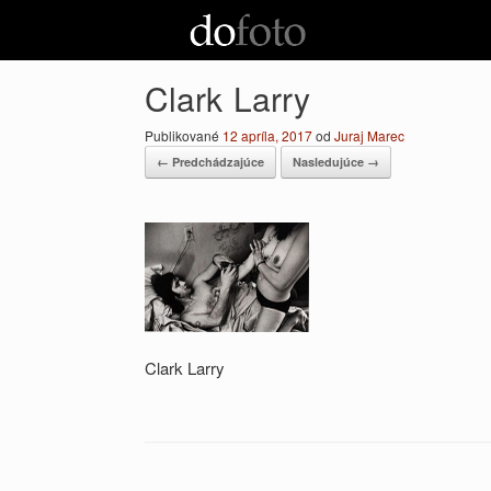
Preskočiť
na
obsah
Clark Larry
Publikované
12 apríla, 2017
od
Juraj Marec
← Predchádzajúce
Nasledujúce →
Clark Larry