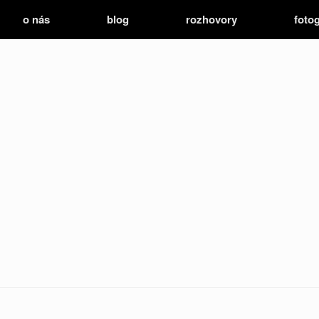
o nás
blog
rozhovory
fotog