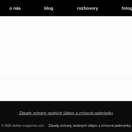
o nás
blog
rozhovory
fotog
Zásady ochrany osobých údajov a zmluvné podmienky
© 2020 dofoto-magazine.com
Zásady ochrany osobných údajov a zmluvné podmienky