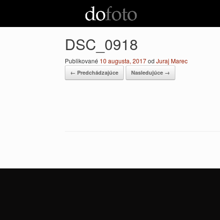
Preskočiť
na
obsah
DSC_0918
Publikované
10 augusta, 2017
od
Juraj Marec
← Predchádzajúce
Nasledujúce →