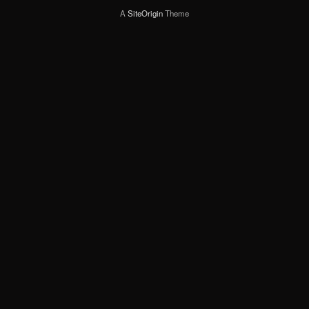
A
SiteOrigin
Theme