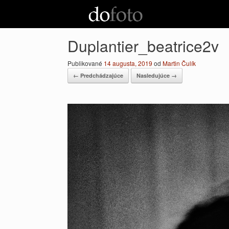
Preskočiť
na
obsah
Duplantier_beatrice2v
Publikované
14 augusta, 2019
od
Martin Čulík
← Predchádzajúce
Nasledujúce →