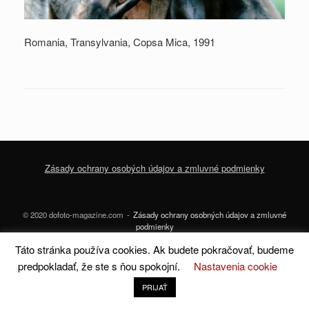
Romania, Transylvania, Copsa Mica, 1991
Zásady ochrany osobých údajov a zmluvné podmienky
© 2020 dofoto-magazine.com
Zásady ochrany osobných údajov a zmluvné
podmienky
Táto stránka používa cookies. Ak budete pokračovať, budeme
A
SiteOrigin
Theme
predpokladať, že ste s ňou spokojní.
Nastavenia cookie
PRIJAŤ