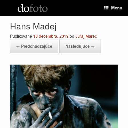
Preskočiť
Menu
na
obsah
Hans Madej
Publikované
18 decembra, 2019
od
Juraj Marec
← Predchádzajúce
Nasledujúce →