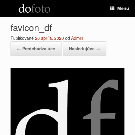
Preskočiť
Menu
na
obsah
favicon_df
Publikované
26 apríla, 2020
od
Admin
← Predchádzajúce
Nasledujúce →