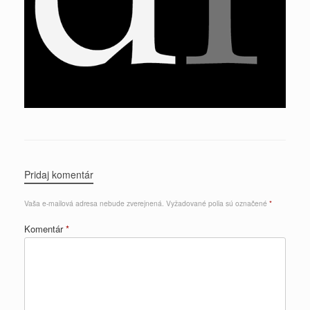
Pridaj komentár
Vaša e-mailová adresa nebude zverejnená.
Vyžadované polia sú označené
*
Komentár
*