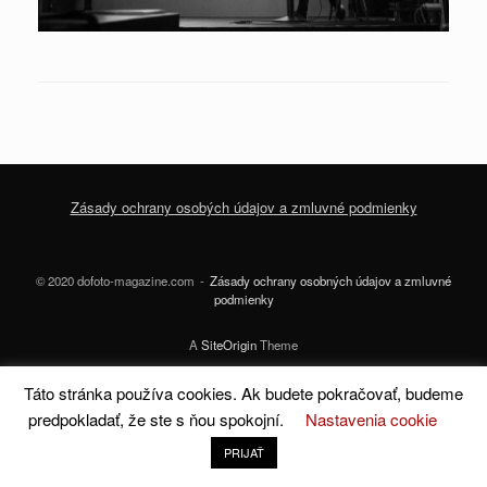
Zásady ochrany osobých údajov a zmluvné podmienky
© 2020 dofoto-magazine.com
Zásady ochrany osobných údajov a zmluvné
podmienky
A
SiteOrigin
Theme
Táto stránka používa cookies. Ak budete pokračovať, budeme
predpokladať, že ste s ňou spokojní.
Nastavenia cookie
PRIJAŤ