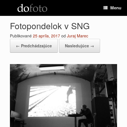
Preskočiť
Menu
na
obsah
Fotopondelok v SNG
Publikované
25 apríla, 2017
od
Juraj Marec
← Predchádzajúce
Nasledujúce →