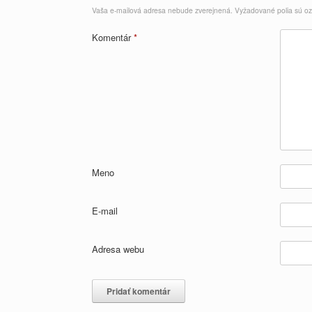
Vaša e-mailová adresa nebude zverejnená.
Vyžadované polia sú 
Komentár
*
Meno
E-mail
Adresa webu