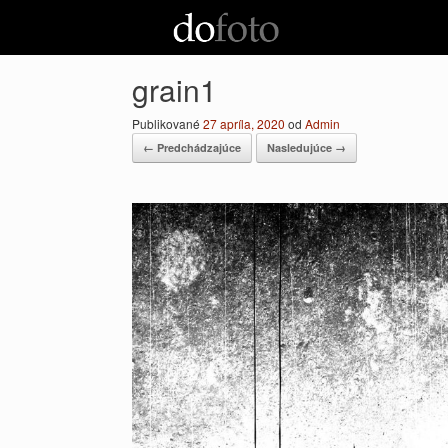
Preskočiť
na
obsah
grain1
Publikované
27 apríla, 2020
od
Admin
← Predchádzajúce
Nasledujúce →