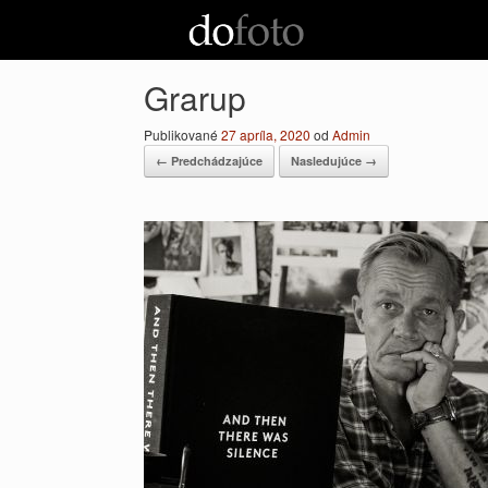
Preskočiť
na
obsah
Grarup
Publikované
27 apríla, 2020
od
Admin
← Predchádzajúce
Nasledujúce →