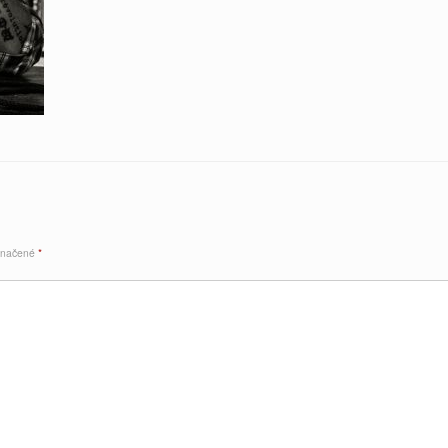
označené
*