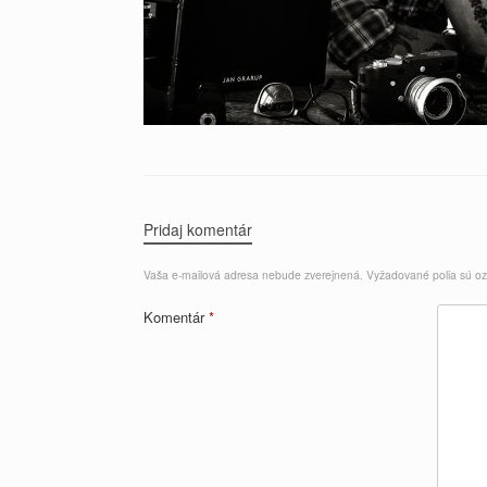
Pridaj komentár
Vaša e-mailová adresa nebude zverejnená.
Vyžadované polia sú 
Komentár
*