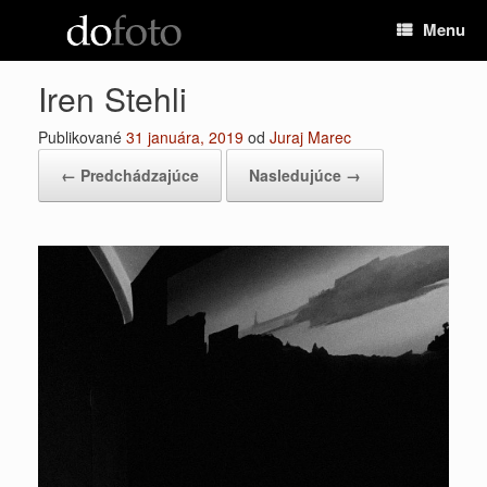
Preskočiť
Menu
na
obsah
Iren Stehli
Publikované
31 januára, 2019
od
Juraj Marec
← Predchádzajúce
Nasledujúce →