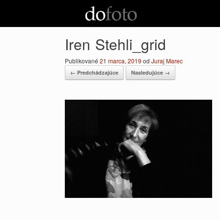
Preskočiť
na
obsah
Iren Stehli_grid
Publikované
21 marca, 2019
od
Juraj Marec
← Predchádzajúce
Nasledujúce →