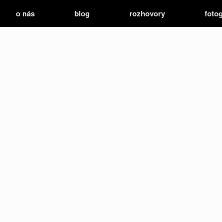
o nás
blog
rozhovory
fotog