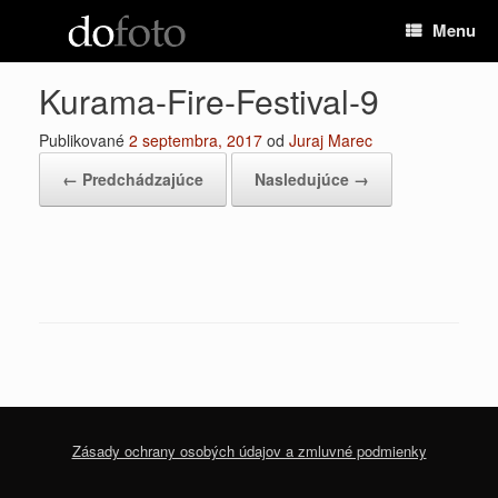
Preskočiť
Menu
na
obsah
Kurama-Fire-Festival-9
Publikované
2 septembra, 2017
od
Juraj Marec
← Predchádzajúce
Nasledujúce →
Zásady ochrany osobých údajov a zmluvné podmienky