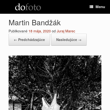
Preskočiť
Menu
na
obsah
Martin Bandžák
Publikované
18 mája, 2020
od
Juraj Marec
← Predchádzajúce
Nasledujúce →