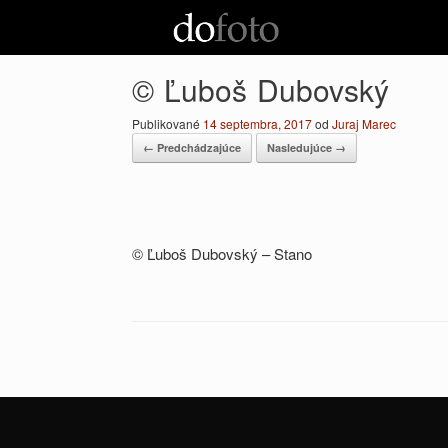
Preskočiť
na
obsah
© Ľuboš Dubovský
Publikované
14 septembra, 2017
od
Juraj Marec
← Predchádzajúce
Nasledujúce →
© Ľuboš Dubovský – Stano