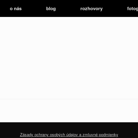
o nás
blog
rozhovory
fotog
Zásady ochrany osobých údajov a zmluvné podmienky