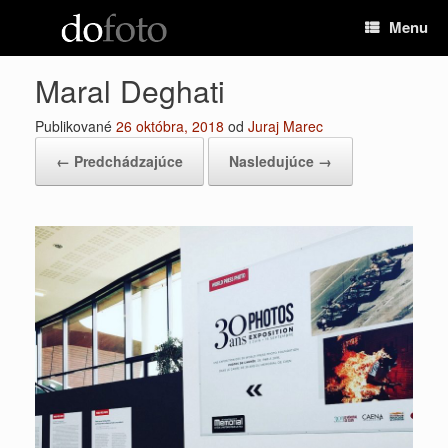
Preskočiť
Menu
na
obsah
Maral Deghati
Publikované
26 októbra, 2018
od
Juraj Marec
← Predchádzajúce
Nasledujúce →