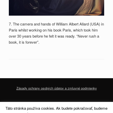
7. The camera and hands of William Albert Allard (USA) in
Paris whilst working on his book Paris, which took him
over 30 years before he felt it was ready. “Never rush a
book, it is forever”.
Zásady ochrany osobých údajov a zmluvné podmienky
© 2020 dofoto-magazine.com
Zásady ochrany osobných údajov a zmluvné
Táto stránka používa cookies. Ak budete pokračovať, budeme
podmienky