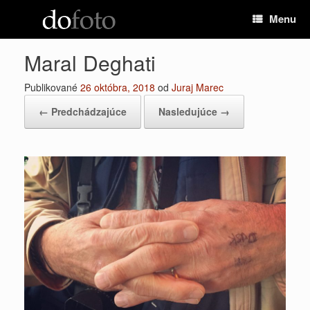
Preskočiť
Menu
na
obsah
Maral Deghati
Publikované
26 októbra, 2018
od
Juraj Marec
← Predchádzajúce
Nasledujúce →