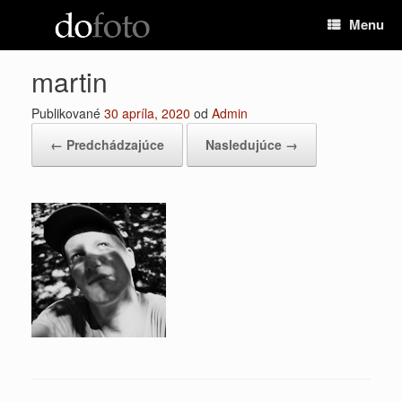
Preskočiť
Menu
na
obsah
martin
Publikované
30 apríla, 2020
od
Admin
← Predchádzajúce
Nasledujúce →