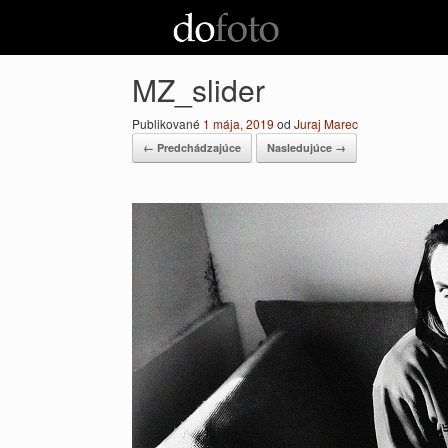
Preskočiť
na
obsah
MZ_slider
Publikované
1 mája, 2019
od
Juraj Marec
← Predchádzajúce
Nasledujúce →