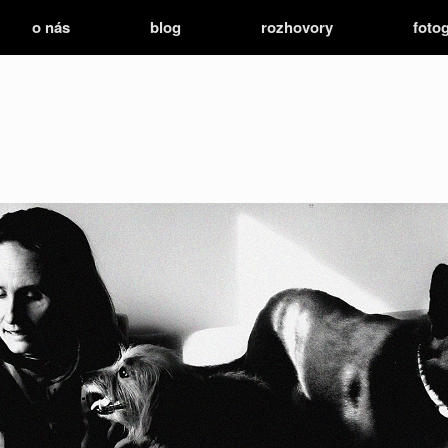
o nás
blog
rozhovory
fotog