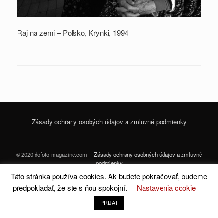
Raj na zemi – Poľsko, Krynki, 1994
Zásady ochrany osobých údajov a zmluvné podmienky
© 2020 dofoto-magazine.com
Zásady ochrany osobných údajov a zmluvné
podmienky
Táto stránka používa cookies. Ak budete pokračovať, budeme
A
SiteOrigin
Theme
predpokladať, že ste s ňou spokojní.
Nastavenia cookie
PRIJAŤ