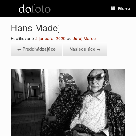
Preskočiť
Menu
na
obsah
Hans Madej
Publikované
2 januára, 2020
od
Juraj Marec
← Predchádzajúce
Nasledujúce →