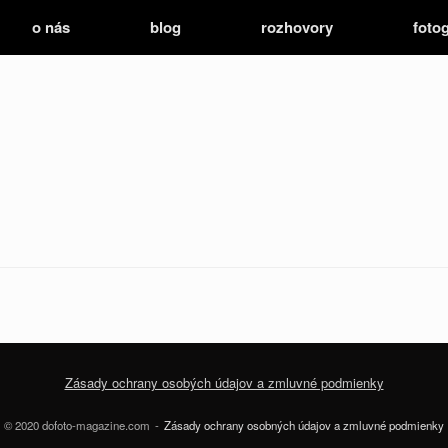
o nás
blog
rozhovory
fotog
Zásady ochrany osobých údajov a zmluvné podmienky
© 2020 dofoto-magazine.com
Zásady ochrany osobných údajov a zmluvné podmienky