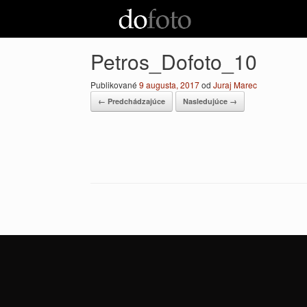
Preskočiť
na
obsah
Petros_Dofoto_10
Publikované
9 augusta, 2017
od
Juraj Marec
← Predchádzajúce
Nasledujúce →