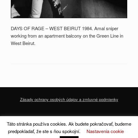
DAYS OF RAGE – WEST BEIRUT 1984. Amal sniper
working from an apartment balcony on the Green Line in
West Beirut.
Zásady ochrany osobých údajov a zmluvné podmienky
© 2020 dofoto-magazine.com
Zásady ochrany osobných údajov a zmluvné
Táto stránka používa cookies. Ak budete pokračovať, budeme
podmienky
predpokladať, že ste s ňou spokojní.
Nastavenia cookie