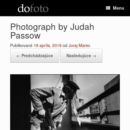
Preskočiť
Menu
na
obsah
Photograph by Judah
Passow
Publikované
19 apríla, 2019
od
Juraj Marec
← Predchádzajúce
Nasledujúce →