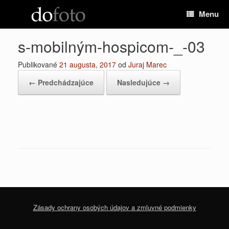
Preskočiť
Menu
na
obsah
s-mobilným-hospicom-_-03
Publikované
21 augusta, 2017
od
Juraj Marec
← Predchádzajúce
Nasledujúce →
Zásady ochrany osobých údajov a zmluvné podmienky