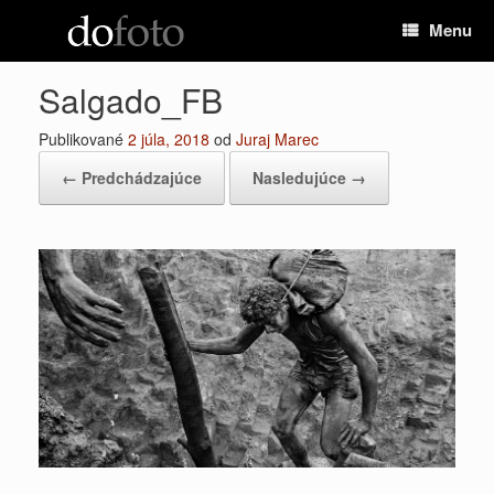
Preskočiť
Menu
na
obsah
Salgado_FB
Publikované
2 júla, 2018
od
Juraj Marec
← Predchádzajúce
Nasledujúce →