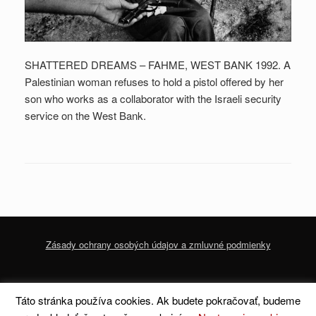
SHATTERED DREAMS – FAHME, WEST BANK 1992. A
Palestinian woman refuses to hold a pistol offered by her
son who works as a collaborator with the Israeli security
service on the West Bank.
Zásady ochrany osobých údajov a zmluvné podmienky
© 2020 dofoto-magazine.com
Zásady ochrany osobných údajov a zmluvné
Táto stránka používa cookies. Ak budete pokračovať, budeme
podmienky