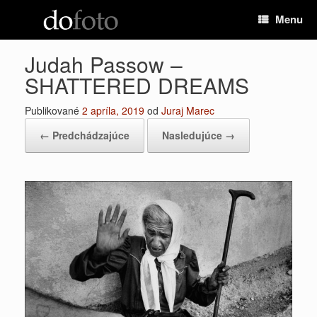
Preskočiť
Menu
na
obsah
Judah Passow –
SHATTERED DREAMS
Publikované
2 apríla, 2019
od
Juraj Marec
← Predchádzajúce
Nasledujúce →