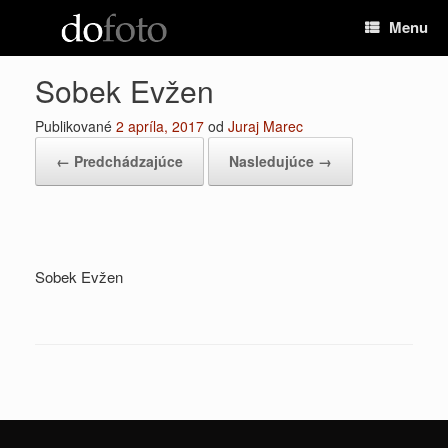
Preskočiť
Menu
na
obsah
Sobek Evžen
Publikované
2 apríla, 2017
od
Juraj Marec
← Predchádzajúce
Nasledujúce →
Sobek Evžen