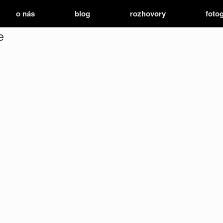
o nás
blog
rozhovory
fotog
e