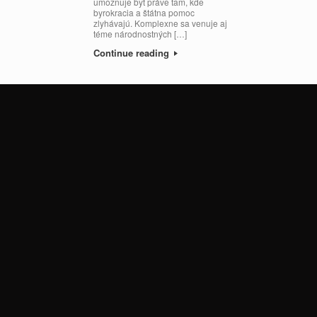
umožňuje byť práve tam, kde
byrokracia a štátna pomoc
zlyhávajú. Komplexne sa venuje aj
téme národnostných […]
Continue reading