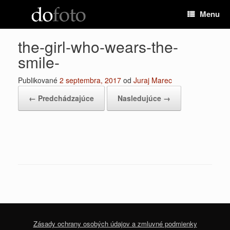
Preskočiť
Menu
na
obsah
the-girl-who-wears-the-
smile-
Publikované
2 septembra, 2017
od
Juraj Marec
← Predchádzajúce
Nasledujúce →
Zásady ochrany osobých údajov a zmluvné podmienky