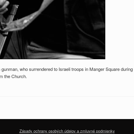
an, who surrendered to Israeli troops in Manger Square during the
om the Church.
Zásady ochrany osobých údajov a zmluvné podmienky