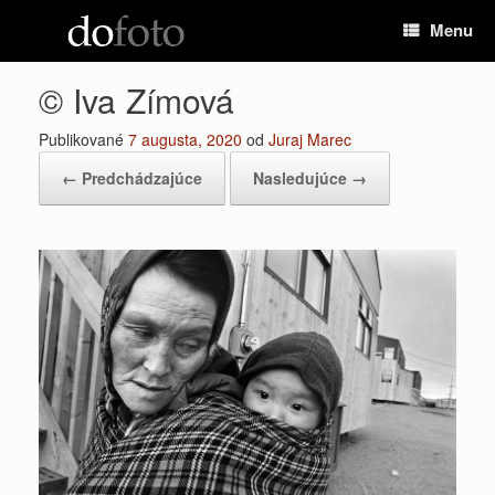
Preskočiť
Menu
na
obsah
© Iva Zímová
Publikované
7 augusta, 2020
od
Juraj Marec
← Predchádzajúce
Nasledujúce →