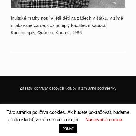
Inuitské matky nosí v létě děti na zádech v šátku, v zimě
v takzvané parce, což je teplý kabátec s kapucí.
Kuujjuarapik, Québec, Kanada 1996.
Zásady ochrany osobých údajov a zmluvné podmienky
© 2020 dofoto-magazine.com
Zásady ochrany osobných údajov a zmluvné
Táto stránka používa cookies. Ak budete pokračovať, budeme
podmienky
predpokladať, že ste s ňou spokojní.
Nastavenia cookie
A
SiteOrigin
Theme
PRIJAŤ