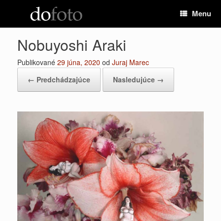
Preskočiť
Menu
na
obsah
Nobuyoshi Araki
Publikované
29 júna, 2020
od
Juraj Marec
← Predchádzajúce
Nasledujúce →