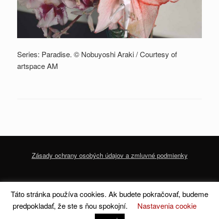
Series: Paradise. © Nobuyoshi Araki / Courtesy of
artspace AM
Zásady ochrany osobých údajov a zmluvné podmienky
© 2020 dofoto-magazine.com
Zásady ochrany osobných údajov a zmluvné
Táto stránka používa cookies. Ak budete pokračovať, budeme
podmienky
predpokladať, že ste s ňou spokojní.
Nastavenia cookie
A
SiteOrigin
Theme