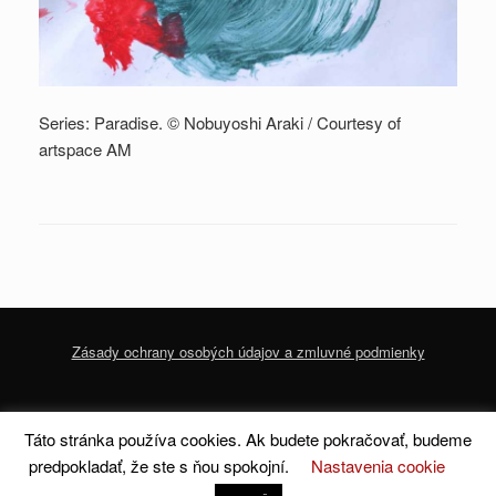
Series: Paradise. © Nobuyoshi Araki / Courtesy of
artspace AM
Zásady ochrany osobých údajov a zmluvné podmienky
© 2020 dofoto-magazine.com
Zásady ochrany osobných údajov a zmluvné
Táto stránka používa cookies. Ak budete pokračovať, budeme
podmienky
predpokladať, že ste s ňou spokojní.
Nastavenia cookie
A
SiteOrigin
Theme