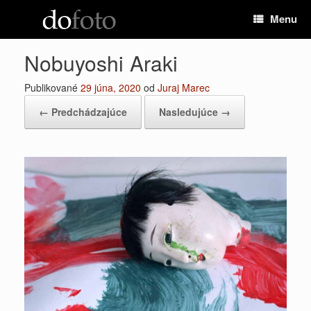
Preskočiť
Menu
na
obsah
Nobuyoshi Araki
Publikované
29 júna, 2020
od
Juraj Marec
← Predchádzajúce
Nasledujúce →