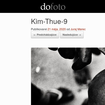
Preskočiť
na
obsah
Kim-Thue-9
Publikované
21 mája, 2020
od
Juraj Marec
← Predchádzajúce
Nasledujúce →