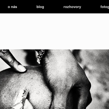
o nás
blog
rozhovory
fotog