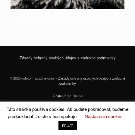
Zásady ochrany osobých údajov a zmluvné podmienky
© 2020 dofoto-magazine.com
Zásady ochrany osobných údajov a zmluvné
podmienky
A
SiteOrigin
Theme
Táto stránka používa cookies. Ak budete pokračovať, budeme
predpokladať, že ste s ňou spokojní.
Nastavenia cookie
PRIJAŤ