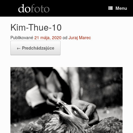
Preskočiť
Menu
na
obsah
Kim-Thue-10
Publikované
21 mája, 2020
od
Juraj Marec
← Predchádzajúce