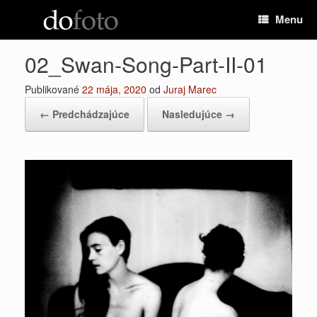
Preskočiť
Menu
na
obsah
02_Swan-Song-Part-II-01
Publikované
22 mája, 2020
od
Juraj Marec
← Predchádzajúce
Nasledujúce →