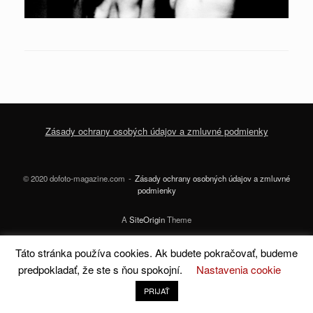
Zásady ochrany osobých údajov a zmluvné podmienky
© 2020 dofoto-magazine.com
Zásady ochrany osobných údajov a zmluvné
podmienky
A
SiteOrigin
Theme
Táto stránka používa cookies. Ak budete pokračovať, budeme
predpokladať, že ste s ňou spokojní.
Nastavenia cookie
PRIJAŤ