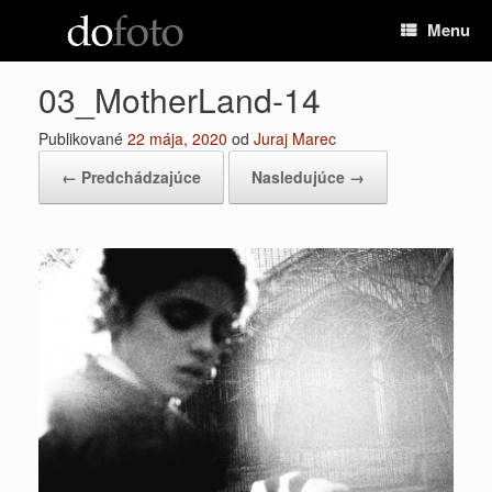
Preskočiť
Menu
na
obsah
03_MotherLand-14
Publikované
22 mája, 2020
od
Juraj Marec
← Predchádzajúce
Nasledujúce →