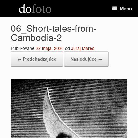
Preskočiť
Menu
na
obsah
06_Short-tales-from-
Cambodia-2
Publikované
22 mája, 2020
od
Juraj Marec
← Predchádzajúce
Nasledujúce →