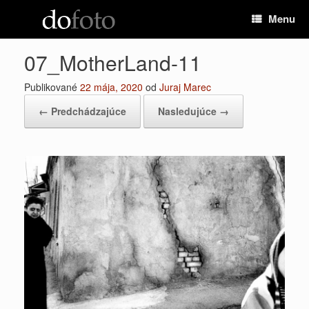
Preskočiť
Menu
na
obsah
07_MotherLand-11
Publikované
22 mája, 2020
od
Juraj Marec
← Predchádzajúce
Nasledujúce →