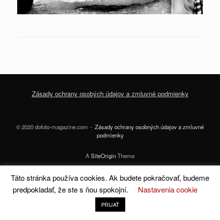
Zásady ochrany osobých údajov a zmluvné podmienky
© 2020 dofoto-magazine.com
Zásady ochrany osobných údajov a zmluvné
podmienky
A
SiteOrigin
Theme
Táto stránka používa cookies. Ak budete pokračovať, budeme
predpokladať, že ste s ňou spokojní.
Nastavenia cookie
PRIJAŤ