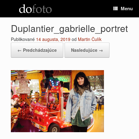
Preskočiť
Menu
na
obsah
Duplantier_gabrielle_portret
Publikované
14 augusta, 2019
od
Martin Čulík
← Predchádzajúce
Nasledujúce →