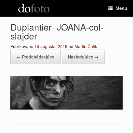
Preskočiť
Menu
na
obsah
Duplantier_JOANA-col-
slajder
Publikované
14 augusta, 2019
od
Martin Čulík
← Predchádzajúce
Nasledujúce →