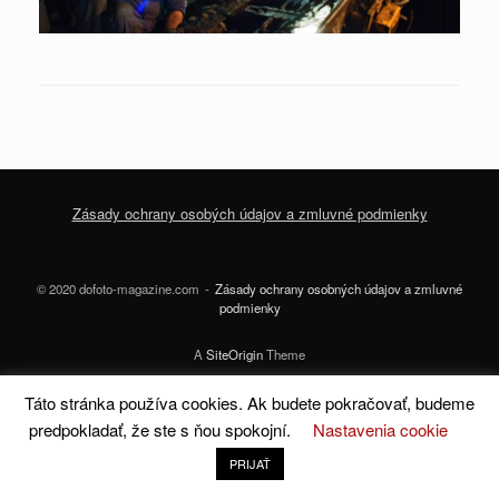
Zásady ochrany osobých údajov a zmluvné podmienky
© 2020 dofoto-magazine.com
Zásady ochrany osobných údajov a zmluvné
podmienky
A
SiteOrigin
Theme
Táto stránka používa cookies. Ak budete pokračovať, budeme
predpokladať, že ste s ňou spokojní.
Nastavenia cookie
PRIJAŤ