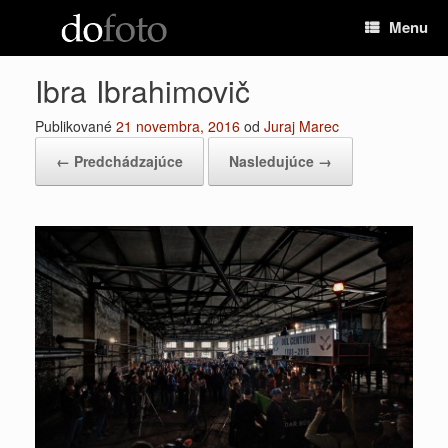
Preskočiť
Menu
na
obsah
Ibra Ibrahimovič
Publikované
21 novembra, 2016
od
Juraj Marec
← Predchádzajúce
Nasledujúce →