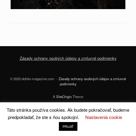
Zásady ochrany osobých údajov a zmluvné podmienky
© 2020 dofoto-magazine.com
Zásady ochrany osobných údajov a zmluvné
podmienky
A
SiteOrigin
Theme
Táto stránka používa cookies. Ak budete pokračovať, budeme
predpokladať, že ste s ňou spokojní.
Nastavenia cookie
PRIJAŤ