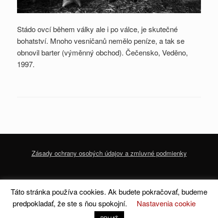
Stádo ovcí během války ale i po válce, je skutečné
bohatství. Mnoho vesničanů nemělo peníze, a tak se
obnovil barter (výměnný obchod). Čečensko, Veděno,
1997.
Zásady ochrany osobých údajov a zmluvné podmienky
© 2020 dofoto-magazine.com
Zásady ochrany osobných údajov a zmluvné
Táto stránka používa cookies. Ak budete pokračovať, budeme
podmienky
predpokladať, že ste s ňou spokojní.
Nastavenia cookie
A
SiteOrigin
Theme