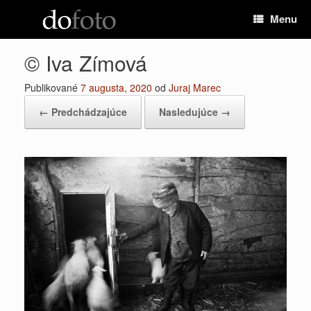
Preskočiť
Menu
na
obsah
© Iva Zímová
Publikované
7 augusta, 2020
od
Juraj Marec
← Predchádzajúce
Nasledujúce →