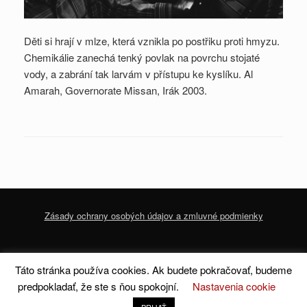
Děti si hrají v mlze, která vznikla po postřiku proti hmyzu.
Chemikálie zanechá tenký povlak na povrchu stojaté
vody, a zabrání tak larvám v přístupu ke kyslíku. Al
Amarah, Governorate Missan, Irák 2003.
Zásady ochrany osobých údajov a zmluvné podmienky
© 2020 dofoto-magazine.com
Zásady ochrany osobných údajov a zmluvné
Táto stránka používa cookies. Ak budete pokračovať, budeme
podmienky
predpokladať, že ste s ňou spokojní.
Nastavenia cookie
A
SiteOrigin
Theme