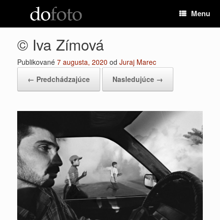
Preskočiť
Menu
na
obsah
© Iva Zímová
Publikované
7 augusta, 2020
od
Juraj Marec
← Predchádzajúce
Nasledujúce →