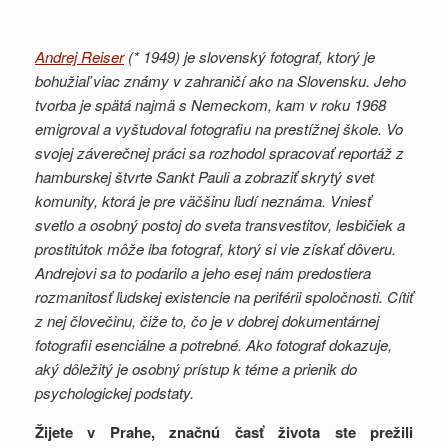
Andrej Reiser
(* 1949) je slovenský fotograf, ktorý je
bohužiaľ viac známy v zahraničí ako na Slovensku. Jeho
tvorba je spätá najmä s Nemeckom, kam v roku 1968
emigroval a vyštudoval fotografiu na prestížnej škole. Vo
svojej záverečnej práci sa rozhodol spracovať reportáž z
hamburskej štvrte Sankt Pauli a zobraziť skrytý svet
komunity, ktorá je pre väčšinu ľudí neznáma. Vniesť
svetlo a osobný postoj do sveta transvestitov, lesbičiek a
prostitútok môže iba fotograf, ktorý si vie získať dôveru.
Andrejovi sa to podarilo a jeho esej nám predostiera
rozmanitosť ľudskej existencie na periférii spoločnosti. Cítiť
z nej človečinu, čiže to, čo je v dobrej dokumentárnej
fotografii esenciálne a potrebné. Ako fotograf dokazuje,
aký dôležitý je osobný prístup k téme a prienik do
psychologickej podstaty.
Žijete v Prahe, značnú časť života ste prežili