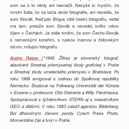
som sa o to nikdy ani nesnažil. Navyše si myslím, že
mnohí ľudia, čo sa točia okolo fotografie, ani nevedia, že
som Slovák. Keď pán Birgus robil českú fotografiu, nedal
ma tam, pretože som Slovák a nevedel, koľko rokov
žijem v Čechách. Ja stále tvrdím, že som Čecho-Slovák
s nemeckými koreňmi, s ruskou mamou a židovským
otcom, milujúci fotografiu.
Andrej Reiser
(*1949, Žilina) je slovenský fotograf,
absolvent Strednej priemyselnej školy grafickej v Prahe
a Strednej školy umeleckého priemyslu v Bratislave. Po
roku 1968 emigroval s rodinou do Spolkovej republiky
Nemecko. Študoval na Folkwang Universität der Künste
v Essene u profesorov Otto Steinerta a Willy Fleckhausa.
Spolupracoval s týždenníkom STERN aj s mesačníkom
GEO a ďalšími. V roku 1983 založil agentúru Bilderberg.
Bol dlhoročným členom poroty Czech Press Photo.
Momentálne žije a tvorí v Prahe.