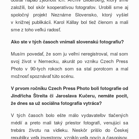
založili, bol skôr kooperatívou fotografov. Urobili sme aj
spoločný projekt Neznáme Slovensko, ktorý vyšiel
v knižnej publikácii. Karol Kállay bol tiež členom a mali
sme z toho veľkú radosť.
Ako ste v tých časoch vnímali slovenskú fotografiu?
Musím povedať, že som ju veľmi neregistroval, mal som
svoj život v Nemecku, akurát po vzniku Czech Press
Photo v 90-tych rokoch som sa stal porotcom a mal
možnosť spoznávať túto scénu.
V prvom ročníku Czech Press Photo boli fotografie od
Jindřicha Štreita či Jaroslava Kučeru, nemáte pocit,
že dnes sa už sociálna fotografia vytráca?
V tých časoch bolo ešte málo vydavateľov tlačených
médií a preto mali taký priestor fotografi, venujúci sa
trebárs životu na vidieku. Neskôr prišlo do Českej
republiky veľa investorov, vzniklo veľa novín a časopisov,