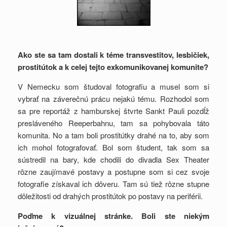
Ako ste sa tam dostali k téme transvestitov, lesbičiek,
prostitútok a k celej tejto exkomunikovanej komunite?
V Nemecku som študoval fotografiu a musel som si
vybrať na záverečnú prácu nejakú tému. Rozhodol som
sa pre reportáž z hamburskej štvrte Sankt Pauli pozdĺž
presláveného Reeperbahnu, tam sa pohybovala táto
komunita. No a tam boli prostitútky drahé na to, aby som
ich mohol fotografovať. Bol som študent, tak som sa
sústredil na bary, kde chodili do divadla Sex Theater
rôzne zaujímavé postavy a postupne som si cez svoje
fotografie získaval ich dôveru. Tam sú tiež rôzne stupne
dôležitosti od drahých prostitútok po postavy na periférii.
Poďme k vizuálnej stránke. Boli ste niekým