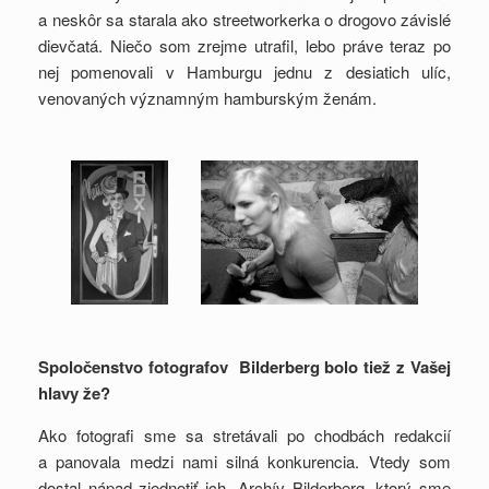
a neskôr sa starala ako streetworkerka o drogovo závislé
dievčatá. Niečo som zrejme utrafil, lebo práve teraz po
nej pomenovali v Hamburgu jednu z desiatich ulíc,
venovaných významným hamburským ženám.
Spoločenstvo fotografov Bilderberg bolo tiež z Vašej
hlavy že?
Ako fotografi sme sa stretávali po chodbách redakcií
a panovala medzi nami silná konkurencia. Vtedy som
dostal nápad zjednotiť ich. Archív Bilderberg, ktorý sme