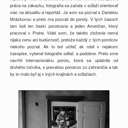
práca na zákazku, fotografia sa začala v súťaži orientovať
viac na aktualitu a reportáž. Ja som sa poznal s Danielou
Mrázkovou a preto ma pozvali do poroty. V tých časoch
tam boli len českí porotcovia a jeden Američan, ktorý
pracoval v Prahe. Videl som, že takéto zloženie nemá
nijakú cenu ani budúcnosť, pretože každý z tých porotcov
niekoho poznal. Ak to bol učiteľ, ak robil v nejakom
časopise, vyberal fotografie odtiaľ, a podobne. Preto sme
navrhli internacionálnu porotu, ktorá sa uplatnila od
druhého ročníka, s prevahou porotcov zo zahraničia a tak
by to malo byť aj v iných krajinách a súťažiach.