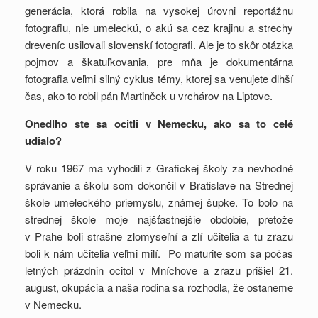
generácia, ktorá robila na vysokej úrovni reportážnu
fotografiu, nie umeleckú, o akú sa cez krajinu a strechy
dreveníc usilovali slovenskí fotografi. Ale je to skôr otázka
pojmov a škatuľkovania, pre mňa je dokumentárna
fotografia veľmi silný cyklus témy, ktorej sa venujete dlhší
čas, ako to robil pán Martinček u vrchárov na Liptove.
Onedlho ste sa ocitli v Nemecku, ako sa to celé
udialo?
V roku 1967 ma vyhodili z Grafickej školy za nevhodné
správanie a školu som dokončil v Bratislave na Strednej
škole umeleckého priemyslu, známej šupke. To bolo na
strednej škole moje najšťastnejšie obdobie, pretože
v Prahe boli strašne zlomyseľní a zlí učitelia a tu zrazu
boli k nám učitelia veľmi milí. Po maturite som sa počas
letných prázdnin ocitol v Mníchove a zrazu prišiel 21.
august, okupácia a naša rodina sa rozhodla, že ostaneme
v Nemecku.