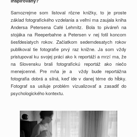
inšpirovaný?
Samozrejme som listoval rôzne knižky, to je proste
základ fotografického vzdelania a veľmi ma zaujala kniha
Andersa Petersena Café Lehmitz. Bola to piváreň na
stojáka na Reeperbahne a Petersen v nej fotil koncom
šesťdesiatych rokov. Začiatkom sedemdesatych rokov
publikoval tie fotografie prvý raz knižne. Ja som vždy
pristupoval ku svojej práci ako k reportáži a mrzí ma, že
na Slovensku brali fotografickú reportáž ako niečo
menejcenné. Pre mňa je a vždy bude reportážna
fotografia dobrá a silná, keď ide v danej téme do hĺbky.
Fotograf sa usiluje problém vizualizovať a zasadiť do
psychologického kontextu.