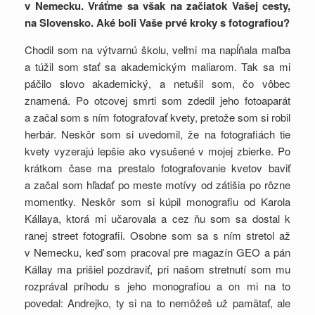
v Nemecku. Vráťme sa však na začiatok Vašej cesty,
na Slovensko. Aké boli Vaše prvé kroky s fotografiou?
Chodil som na výtvarnú školu, veľmi ma napĺňala maľba
a túžil som stať sa akademickým maliarom. Tak sa mi
páčilo slovo akademický, a netušil som, čo vôbec
znamená. Po otcovej smrti som zdedil jeho fotoaparát
a začal som s ním fotografovať kvety, pretože som si robil
herbár. Neskôr som si uvedomil, že na fotografiách tie
kvety vyzerajú lepšie ako vysušené v mojej zbierke. Po
krátkom čase ma prestalo fotografovanie kvetov baviť
a začal som hľadať po meste motívy od zátišia po rôzne
momentky. Neskôr som si kúpil monografiu od Karola
Kállaya, ktorá mi učarovala a cez ňu som sa dostal k
ranej street fotografii. Osobne som sa s ním stretol až
v Nemecku, keď som pracoval pre magazín GEO a pán
Kállay ma prišiel pozdraviť, pri našom stretnutí som mu
rozprával príhodu s jeho monografiou a on mi na to
povedal: Andrejko, ty si na to nemôžeš už pamätať, ale