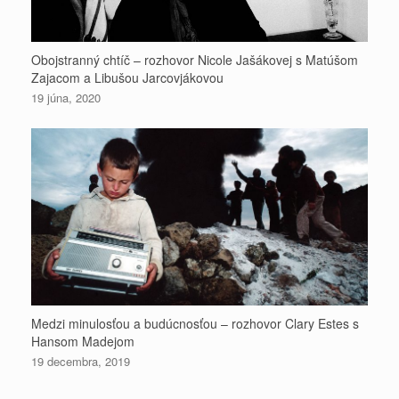
Obojstranný chtíč – rozhovor Nicole Jašákovej s Matúšom
Zajacom a Libušou Jarcovjákovou
19 júna, 2020
Medzi minulosťou a budúcnosťou – rozhovor Clary Estes s
Hansom Madejom
19 decembra, 2019