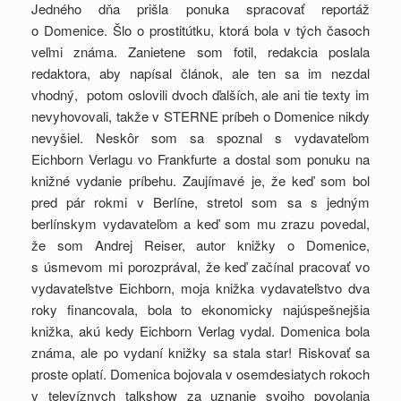
Jedného dňa prišla ponuka spracovať reportáž
o Domenice. Šlo o prostitútku, ktorá bola v tých časoch
veľmi známa. Zanietene som fotil, redakcia poslala
redaktora, aby napísal článok, ale ten sa im nezdal
vhodný, potom oslovili dvoch ďalších, ale ani tie texty im
nevyhovovali, takže v STERNE príbeh o Domenice nikdy
nevyšiel. Neskôr som sa spoznal s vydavateľom
Eichborn Verlagu vo Frankfurte a dostal som ponuku na
knižné vydanie príbehu. Zaujímavé je, že keď som bol
pred pár rokmi v Berlíne, stretol som sa s jedným
berlínskym vydavateľom a keď som mu zrazu povedal,
že som Andrej Reiser, autor knižky o Domenice,
s úsmevom mi porozprával, že keď začínal pracovať vo
vydavateľstve Eichborn, moja knižka vydavateľstvo dva
roky financovala, bola to ekonomicky najúspešnejšia
knižka, akú kedy Eichborn Verlag vydal. Domenica bola
známa, ale po vydaní knižky sa stala star! Riskovať sa
proste oplatí. Domenica bojovala v osemdesiatych rokoch
v televíznych talkshow za uznanie svojho povolania