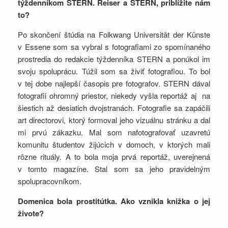
týždenníkom STERN. Reiser a STERN, priblížite nám
to?
Po skončení štúdia na Folkwang Universität der Künste
v Essene som sa vybral s fotografiami zo spomínaného
prostredia do redakcie týždenníka STERN a ponúkol im
svoju spoluprácu. Túžil som sa živiť fotografiou. To bol
v tej dobe najlepší časopis pre fotografov. STERN dával
fotografii ohromný priestor, niekedy vyšla reportáž aj na
šiestich až desiatich dvojstranách. Fotografie sa zapáčili
art directorovi, ktorý formoval jeho vizuálnu stránku a dal
mi prvú zákazku. Mal som nafotografovať uzavretú
komunitu študentov žijúcich v domoch, v ktorých mali
rôzne rituály. A to bola moja prvá reportáž, uverejnená
v tomto magazíne. Stal som sa jeho pravidelným
spolupracovníkom.
Domenica bola prostitútka. Ako vznikla knižka o jej
živote?