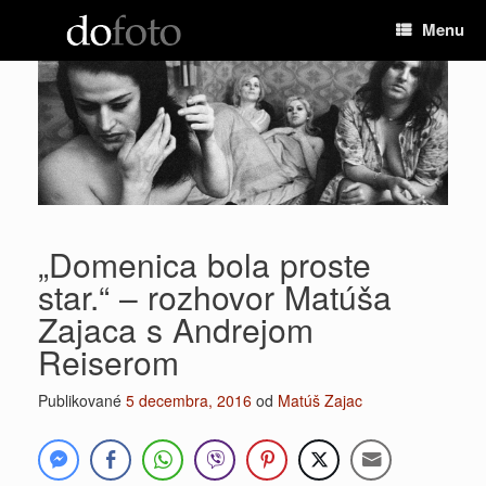
Preskočiť
Menu
na
obsah
„Domenica bola proste
star.“ – rozhovor Matúša
Zajaca s Andrejom
Reiserom
Publikované
5 decembra, 2016
od
Matúš Zajac