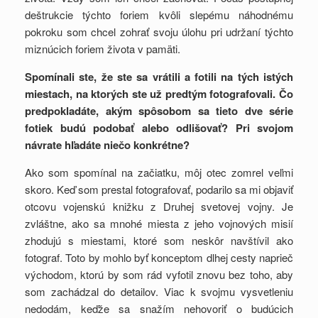
deštrukcie týchto foriem kvôli slepému náhodnému
pokroku som chcel zohrať svoju úlohu pri udržaní týchto
miznúcich foriem života v pamäti.
Spomínali ste, že ste sa vrátili a fotili na tých istých
miestach, na ktorých ste už predtým fotografovali. Čo
predpokladáte, akým spôsobom sa tieto dve série
fotiek budú podobať alebo odlišovať? Pri svojom
návrate hľadáte niečo konkrétne?
Ako som spomínal na začiatku, môj otec zomrel veľmi
skoro. Keď som prestal fotografovať, podarilo sa mi objaviť
otcovu vojenskú knižku z Druhej svetovej vojny. Je
zvláštne, ako sa mnohé miesta z jeho vojnových misií
zhodujú s miestami, ktoré som neskôr navštívil ako
fotograf. Toto by mohlo byť konceptom dlhej cesty naprieč
východom, ktorú by som rád vyfotil znovu bez toho, aby
som zachádzal do detailov. Viac k svojmu vysvetleniu
nedodám, keďže sa snažím nehovoriť o budúcich