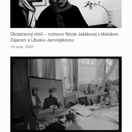
Obojstranný chtíč – rozhovor Nicole Jašákovej s Matúšom
Zajacom a Libušou Jarcovjákovou
19 júna, 2020