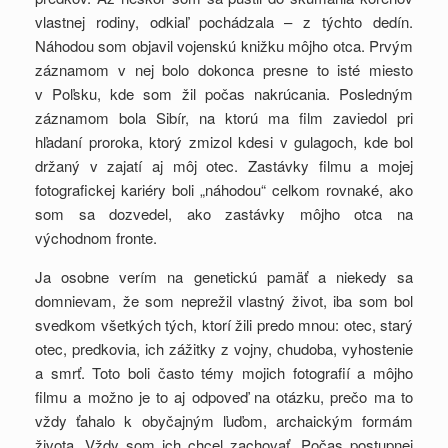
vlastnej rodiny, odkiaľ pochádzala – z týchto dedín.
Náhodou som objavil vojenskú knižku môjho otca. Prvým
záznamom v nej bolo dokonca presne to isté miesto
v Poľsku, kde som žil počas nakrúcania. Posledným
záznamom bola Sibír, na ktorú ma film zaviedol pri
hľadaní proroka, ktorý zmizol kdesi v gulagoch, kde bol
držaný v zajatí aj môj otec. Zastávky filmu a mojej
fotografickej kariéry boli „náhodou“ celkom rovnaké, ako
som sa dozvedel, ako zastávky môjho otca na
východnom fronte.
Ja osobne verím na genetickú pamäť a niekedy sa
domnievam, že som neprežil vlastný život, iba som bol
svedkom všetkých tých, ktorí žili predo mnou: otec, starý
otec, predkovia, ich zážitky z vojny, chudoba, vyhostenie
a smrť. Toto boli často témy mojich fotografií a môjho
filmu a možno je to aj odpoveď na otázku, prečo ma to
vždy ťahalo k obyčajným ľuďom, archaickým formám
života. Vždy som ich chcel zachovať. Počas postupnej