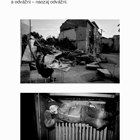
a odvážni – naozaj odvážni.