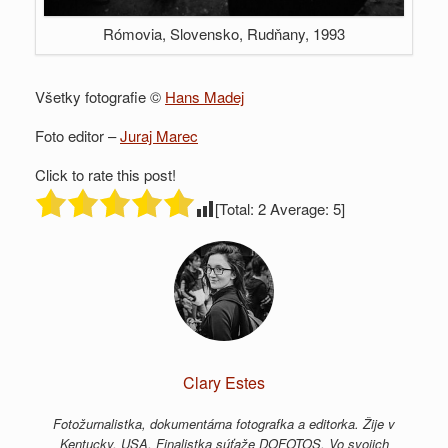
Rómovia, Slovensko, Rudňany, 1993
Všetky fotografie ©
Hans Madej
Foto editor –
Juraj Marec
Click to rate this post!
[Total:
2
Average:
5
]
Clary Estes
Fotožurnalistka, dokumentárna fotografka a editorka. Žije v
Kentucky, USA. Finalistka súťaže DOFOTOS. Vo svojich