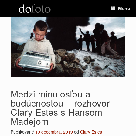
Preskočiť
Menu
na
obsah
Medzi minulosťou a
budúcnosťou – rozhovor
Clary Estes s Hansom
Madejom
Publikované
19 decembra, 2019
od
Clary Estes