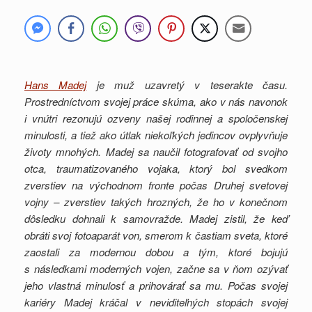
Hans Madej
je muž uzavretý v teserakte času.
Prostredníctvom svojej práce skúma, ako v nás navonok
i vnútri rezonujú ozveny našej rodinnej a spoločenskej
minulosti, a tiež ako útlak niekoľkých jedincov ovplyvňuje
životy mnohých. Madej sa naučil fotografovať od svojho
otca, traumatizovaného vojaka, ktorý bol svedkom
zverstiev na východnom fronte počas Druhej svetovej
vojny – zverstiev takých hrozných, že ho v konečnom
dôsledku dohnali k samovražde. Madej zistil, že keď
obráti svoj fotoaparát von, smerom k častiam sveta, ktoré
zaostali za modernou dobou a tým, ktoré bojujú
s následkami moderných vojen, začne sa v ňom ozývať
jeho vlastná minulosť a prihovárať sa mu. Počas svojej
kariéry Madej kráčal v neviditeľných stopách svojej