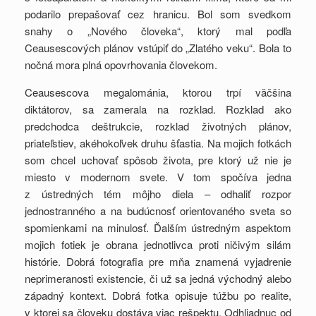
podarilo prepašovať cez hranicu. Bol som svedkom
snahy o „Nového človeka“, ktorý mal podľa
Ceausescových plánov vstúpiť do „Zlatého veku“. Bola to
nočná mora plná opovrhovania človekom.
Ceausescova megalománia, ktorou trpí väčšina
diktátorov, sa zamerala na rozklad. Rozklad ako
predchodca deštrukcie, rozklad životných plánov,
priateľstiev, akéhokoľvek druhu šťastia. Na mojich fotkách
som chcel uchovať spôsob života, pre ktorý už nie je
miesto v modernom svete. V tom spočíva jedna
z ústredných tém môjho diela – odhaliť rozpor
jednostranného a na budúcnosť orientovaného sveta so
spomienkami na minulosť. Ďalším ústredným aspektom
mojich fotiek je obrana jednotlivca proti ničivým silám
histórie. Dobrá fotografia pre mňa znamená vyjadrenie
neprimeranosti existencie, či už sa jedná východný alebo
západný kontext. Dobrá fotka opisuje túžbu po realite,
v ktorej sa človeku dostáva viac rešpektu. Odhliadnuc od