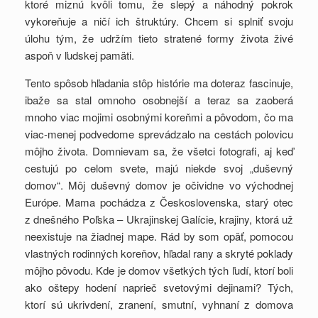
ktoré miznú kvôli tomu, že slepý a náhodný pokrok
vykoreňuje a ničí ich štruktúry. Chcem si splniť svoju
úlohu tým, že udržím tieto stratené formy života živé
aspoň v ľudskej pamäti.
Tento spôsob hľadania stôp histórie ma doteraz fascinuje,
ibaže sa stal omnoho osobnejší a teraz sa zaoberá
mnoho viac mojimi osobnými koreňmi a pôvodom, čo ma
viac-menej podvedome sprevádzalo na cestách polovicu
môjho života. Domnievam sa, že všetci fotografi, aj keď
cestujú po celom svete, majú niekde svoj „duševný
domov“. Môj duševný domov je očividne vo východnej
Európe. Mama pochádza z Československa, starý otec
z dnešného Poľska – Ukrajinskej Galície, krajiny, ktorá už
neexistuje na žiadnej mape. Rád by som opäť, pomocou
vlastných rodinných koreňov, hľadal rany a skryté poklady
môjho pôvodu. Kde je domov všetkých tých ľudí, ktorí boli
ako oštepy hodení naprieč svetovými dejinami? Tých,
ktorí sú ukrivdení, zranení, smutní, vyhnaní z domova