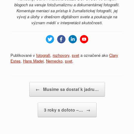
blogoch sa venuje fotožurnalizmu a dokumentárnej fotografii.
Komentuje meniaci sa prístup k žurnalistickej fotografii, jej
vývoj a úlohy v dnešnom digitálnom svete a poukazuje na
význam médií v interpretácii skutočnosti.
Publikované v
fotografi
,
rozhovory
,
svet
a označené ako
Clary
Estes
,
Hans Madej
,
Nemecko
,
svet
.
Post navigation
←
Musíme sa dostať k jadru…
3 roky s dofoto –…
→