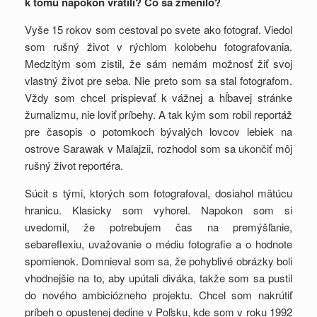
k tomu napokon vrátili? Čo sa zmenilo?
Vyše 15 rokov som cestoval po svete ako fotograf. Viedol
som rušný život v rýchlom kolobehu fotografovania.
Medzitým som zistil, že sám nemám možnosť žiť svoj
vlastný život pre seba. Nie preto som sa stal fotografom.
Vždy som chcel prispievať k vážnej a hĺbavej stránke
žurnalizmu, nie loviť príbehy. A tak kým som robil reportáž
pre časopis o potomkoch bývalých lovcov lebiek na
ostrove Sarawak v Malajzii, rozhodol som sa ukončiť môj
rušný život reportéra.
Súcit s tými, ktorých som fotografoval, dosiahol mätúcu
hranicu. Klasicky som vyhorel. Napokon som si
uvedomil, že potrebujem čas na premýšľanie,
sebareflexiu, uvažovanie o médiu fotografie a o hodnote
spomienok. Domnieval som sa, že pohyblivé obrázky boli
vhodnejšie na to, aby upútali diváka, takže som sa pustil
do nového ambiciózneho projektu. Chcel som nakrútiť
príbeh o opustenej dedine v Poľsku, kde som v roku 1992