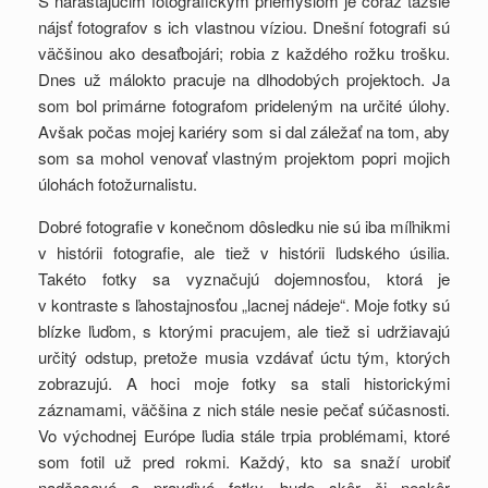
S narastajúcim fotografickým priemyslom je čoraz ťažšie
nájsť fotografov s ich vlastnou víziou. Dnešní fotografi sú
väčšinou ako desaťbojári; robia z každého rožku trošku.
Dnes už málokto pracuje na dlhodobých projektoch. Ja
som bol primárne fotografom prideleným na určité úlohy.
Avšak počas mojej kariéry som si dal záležať na tom, aby
som sa mohol venovať vlastným projektom popri mojich
úlohách fotožurnalistu.
Dobré fotografie v konečnom dôsledku nie sú iba míľnikmi
v histórii fotografie, ale tiež v histórii ľudského úsilia.
Takéto fotky sa vyznačujú dojemnosťou, ktorá je
v kontraste s ľahostajnosťou „lacnej nádeje“. Moje fotky sú
blízke ľuďom, s ktorými pracujem, ale tiež si udržiavajú
určitý odstup, pretože musia vzdávať úctu tým, ktorých
zobrazujú. A hoci moje fotky sa stali historickými
záznamami, väčšina z nich stále nesie pečať súčasnosti.
Vo východnej Európe ľudia stále trpia problémami, ktoré
som fotil už pred rokmi. Každý, kto sa snaží urobiť
nadčasové a pravdivé fotky, bude skôr či neskôr