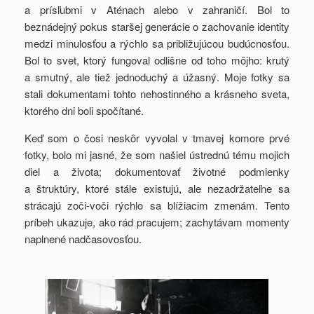
a prísľubmi v Aténach alebo v zahraničí. Bol to
beznádejný pokus staršej generácie o zachovanie identity
medzi minulosťou a rýchlo sa približujúcou budúcnosťou.
Bol to svet, ktorý fungoval odlišne od toho môjho: krutý
a smutný, ale tiež jednoduchý a úžasný. Moje fotky sa
stali dokumentami tohto nehostinného a krásneho sveta,
ktorého dni boli spočítané.
Keď som o čosi neskôr vyvolal v tmavej komore prvé
fotky, bolo mi jasné, že som našiel ústrednú tému mojich
diel a života; dokumentovať životné podmienky
a štruktúry, ktoré stále existujú, ale nezadržateľne sa
strácajú zoči-voči rýchlo sa blížiacim zmenám. Tento
príbeh ukazuje, ako rád pracujem; zachytávam momenty
naplnené nadčasovosťou.