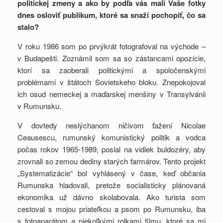
politickej zmeny a ako by podľa vás mali Vaše fotky
dnes osloviť publikum, ktoré sa snaží pochopiť, čo sa
stalo?
V roku 1986 som po prvýkrát fotografoval na východe –
v Budapešti. Zoznámil som sa so zástancami opozície,
ktorí sa zaoberali politickými a spoločenskými
problémami v štátoch Sovietskeho bloku. Znepokojoval
ich osud nemeckej a maďarskej menšiny v Transylvánii
v Rumunsku.
V dovtedy neslýchanom ničivom ťažení Nicolae
Ceausescu, rumunský komunistický politik a vodca
počas rokov 1965-1989, poslal na vidiek buldozéry, aby
zrovnali so zemou dediny starých farmárov. Tento projekt
„Systematizácie“ bol vyhlásený v čase, keď občania
Rumunska hladovali, pretože socialisticky plánovaná
ekonomika už dávno skolabovala. Ako turista som
cestoval s mojou priateľkou a psom po Rumunsku, iba
s fotoaparátom a niekoľkými rolkami filmu, ktoré sa mi