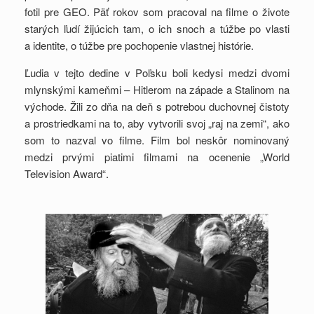
fotil pre GEO. Päť rokov som pracoval na filme o živote
starých ľudí žijúcich tam, o ich snoch a túžbe po vlasti
a identite, o túžbe pre pochopenie vlastnej histórie.
Ľudia v tejto dedine v Poľsku boli kedysi medzi dvomi
mlynskými kameňmi – Hitlerom na západe a Stalinom na
východe. Žili zo dňa na deň s potrebou duchovnej čistoty
a prostriedkami na to, aby vytvorili svoj „raj na zemi“, ako
som to nazval vo filme. Film bol neskôr nominovaný
medzi prvými piatimi filmami na ocenenie „World
Television Award“.