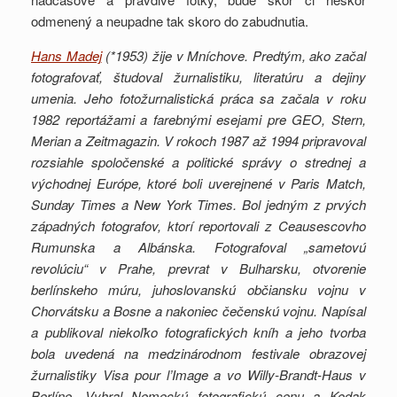
odmenený a neupadne tak skoro do zabudnutia.
Hans Madej
(*1953) žije v Mníchove. Predtým, ako začal
fotografovať, študoval žurnalistiku, literatúru a dejiny
umenia. Jeho fotožurnalistická práca sa začala v roku
1982 reportážami a farebnými esejami pre GEO, Stern,
Merian a Zeitmagazin. V rokoch 1987 až 1994 pripravoval
rozsiahle spoločenské a politické správy o strednej a
východnej Európe, ktoré boli uverejnené v Paris Match,
Sunday Times a New York Times. Bol jedným z prvých
západných fotografov, ktorí reportovali z Ceausescovho
Rumunska a Albánska. Fotografoval „sametovú
revolúciu“ v Prahe, prevrat v Bulharsku, otvorenie
berlínskeho múru, juhoslovanskú občiansku vojnu v
Chorvátsku a Bosne a nakoniec čečenskú vojnu. Napísal
a publikoval niekoľko fotografických kníh a jeho tvorba
bola uvedená na medzinárodnom festivale obrazovej
žurnalistiky Visa pour l’Image a vo Willy-Brandt-Haus v
Berlíne. Vyhral Nemeckú fotografickú cenu a Kodak