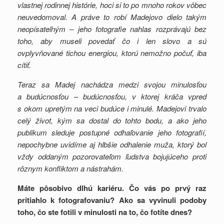
vlastnej rodinnej histórie, hoci si to po mnoho rokov vôbec
neuvedomoval. A práve to robí Madejovo dielo takým
neopísateľným – jeho fotografie nahlas rozprávajú bez
toho, aby museli povedať čo i len slovo a sú
ovplyvňované tichou energiou, ktorú nemožno počuť, iba
cítiť.
Teraz sa Madej nachádza medzi svojou minulosťou
a budúcnosťou – budúcnosťou, v ktorej kráča vpred
s okom upretým na veci budúce i minulé. Madejovi trvalo
celý život, kým sa dostal do tohto bodu, a ako jeho
publikum sleduje postupné odhaľovanie jeho fotografií,
nepochybne uvidíme aj hlbšie odhalenie muža, ktorý bol
vždy oddaným pozorovateľom ľudstva bojujúceho proti
rôznym konfliktom a nástrahám.
Máte pôsobivo dlhú kariéru. Čo vás po prvý raz
pritiahlo k fotografovaniu? Ako sa vyvinuli podoby
toho, čo ste fotili v minulosti na to, čo fotíte dnes?