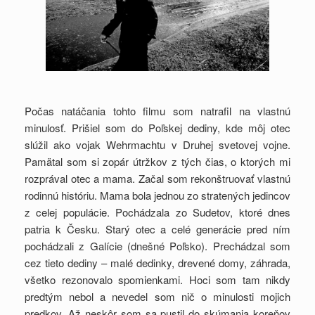
Počas natáčania tohto filmu som natrafil na vlastnú
minulosť. Prišiel som do Poľskej dediny, kde môj otec
slúžil ako vojak Wehrmachtu v Druhej svetovej vojne.
Pamätal som si zopár útržkov z tých čias, o ktorých mi
rozprával otec a mama. Začal som rekonštruovať vlastnú
rodinnú históriu. Mama bola jednou zo stratených jedincov
z celej populácie. Pochádzala zo Sudetov, ktoré dnes
patria k Česku. Starý otec a celé generácie pred ním
pochádzali z Galície (dnešné Poľsko). Prechádzal som
cez tieto dediny – malé dedinky, drevené domy, záhrada,
všetko rezonovalo spomienkami. Hoci som tam nikdy
predtým nebol a nevedel som nič o minulosti mojich
predkov. Až neskôr som sa pustil do skúmania koreňov