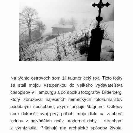
Na týchto ostrovoch som žil takmer celý rok. Tieto fotky
sa stali mojou vstupenkou do veľkého vydavateľstva
časopisov v Hamburgu a do spolku fotografov Bilderberg,
ktorý združoval najlepších nemeckých fotožurnalistov
podobným spôsobom, akým funguje Magnum. Odkedy
som dokončil svoj prvý príbeh, moje dielo sa zaoberá
jednou z najväčších obáv modernej doby – strachom
z vymiznutia. Priťahujú ma archaické spôsoby života,