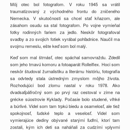
Môj otec bol fotografom. V roku 1945 sa vrátil
traumatizovaný z východného frontu do zničeného
Nemecka. V skutočnosti sa chcel stať kňazom, ale
zásahom osudu sa stal fotografom. Po vojne vymieňal
fotky rodinných fariem za jedlo. Neskôr fotografoval
svadby a zo svojich fotiek vyrábal pohľadnice. Naučil ma
svojmu remeslu, ešte keď som bol malý.
Keď som mal štrnásť, otec spáchal samovraždu. Zdedil
som jeho tmavú komoru a fotoaparát Rolleiflex. Hoci som
neskôr študoval žurnalistiku a literárnu históriu, fotografia
sa odvtedy stala ústredným zmyslom môjho života.
Rozhodujúci bod zlomu nastal v roku 1978. Ako
dvadsaťpäťročný som po prvý raz cestoval v zime na
grécke súostrovie Kyklady. Počasie bolo studené, vlhké
a búrlivé. Videl som tam trpkú biedu a osamelosť, ale tiež
spokojnosť, ľudské teplo a veselosť. Videl som
vymierajúce dediny obývané starými ľuďmi, ktorí tam
zostali, kým ich deti sa naháňali za cudzími vplyvmi