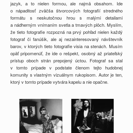
jazyk, a to nielen formou, ale najmä obsahom. Ide
o nápaditosť zväčša štvorcových fotografií stredného
formátu s neskutočnou hrou s malými detailami
a nádherným vnímaním svetla a tmavých plôch. Myslím,
že tieto fotografie rozpozná na prvý pohľad nielen každý
fotograf či fanúšik, ale aj nezainteresovaný návštevník
barov, v ktorých tieto fotografie visia na stenách. Musím
opäť pripomenúť, že ide o rešpekt, osobný až priateľský
prístup oboch strán prepojený úctou. Fotograf sa stal
v tomto prípade v podstate členom tejto hudobnej
komunity s vlastným vizuálnym rukopisom. Autor je ten,
ktorý v tomto prípade vytvára kapelu a nie opačne.