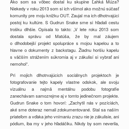
Ako som sa vôbec dostal ku skupine Ľahká Múza?
Niekedy v roku 2013 som si ich všimol ako možnú súčasť
komunity pre moju knižku OUT. Zaujal ma ich dlhotrvajúci
postoj ku kultúre. S Gudrun Snake sme si hľadali cestu
trošku dlhšie. Opísala to takto: „V lete roku 2013 som
dostala správu od Matúša, že by mal záujem
o dlhodobejší projekt spolupráce s mojou kapelou a to
hlavne o dokumenty z backstagu. Žiadnu horšiu kapelu
s väčším strážením súkromia aj v zákulisí si vybrať ani
nemohol“.
Pri mojich dlhotrvajúcich sociálnych projektoch je
fotografovanie tejto kapely vlastne odskok, ale svoju
vizuálnu a najmä mentálnu podobu fotografie
zanechávam samozrejme aj v tomto jedinečnom projekte.
Gudrun Snake o tom hovorí: „Zachytil nás v pozíciách,
aké sme doteraz nemali zdokumentované. Stal sa naším
priateľom a vďaka jeho vnímaniu zrazu nie je zákulisie, ani
pódium, iba my v jeho hľadáčiku. Nikdy by som neverila,