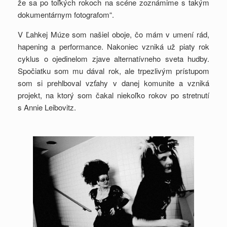
že sa po toľkých rokoch na scéne zoznámime s takým
dokumentárnym fotografom“.
V Ľahkej Múze som našiel oboje, čo mám v umení rád,
hapening a performance. Nakoniec vzniká už piaty rok
cyklus o ojedinelom zjave alternatívneho sveta hudby.
Spočiatku som mu dával rok, ale trpezlivým prístupom
som si prehlboval vzťahy v danej komunite a vzniká
projekt, na ktorý som čakal niekoľko rokov po stretnutí
s Annie Leibovitz.