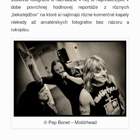
dobe povrchnej hodinovej reportáže z rôznych
„bekstejdžov“ na ktoré si najímajú rôzne komerčné kapely
niekedy až amatérskych fotografov bez názoru a
rukopisu.
© Pep Bonet – Motörhead