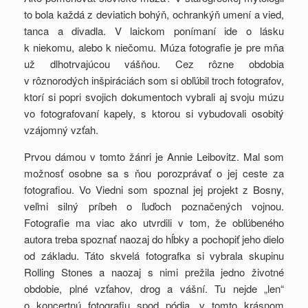
to bola každá z deviatich bohýň, ochrankýň umení a vied,
tanca a divadla. V laickom ponímaní ide o lásku
k niekomu, alebo k niečomu. Múza fotografie je pre mňa
už dlhotrvajúcou vášňou. Cez rôzne obdobia
v rôznorodých inšpiráciách som si obľúbil troch fotografov,
ktorí si popri svojich dokumentoch vybrali aj svoju múzu
vo fotografovaní kapely, s ktorou si vybudovali osobitý
vzájomný vzťah.
Prvou dámou v tomto žánri je Annie Leibovitz. Mal som
možnosť osobne sa s ňou porozprávať o jej ceste za
fotografiou. Vo Viedni som spoznal jej projekt z Bosny,
veľmi silný príbeh o ľuďoch poznačených vojnou.
Fotografie ma viac ako utvrdili v tom, že obľúbeného
autora treba spoznať naozaj do hĺbky a pochopiť jeho dielo
od základu. Táto skvelá fotografka si vybrala skupinu
Rolling Stones a naozaj s nimi prežila jedno životné
obdobie, plné vzťahov, drog a vášní. Tu nejde „len“
o koncertnú fotografiu spod pódia, v tomto krásnom