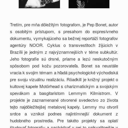
Tretím, pre mňa dôležitým fotografom, je Pep Bonet, autor
s osobitým prístupom, s presahom do expresívneho
dokumentu, vymykajúceho sa bežnej reportáži fotografov
agentúry NOOR. Cyklus o transvestitoch žijúcich v
Brazílii je jedným z najvýznamnejších v téme subkultúr.
Jeho fotografie sú drsné, priame a lezú neskutočným
spôsobom pod kožu pozorovateľa. Bonet sa neustále
vracia k svojim témam a hľadá psychologické východiská
pre svoju vizuálnu realizáciu. Röadkill je knižný projekt o
kultovej kapele Motörhead s charizmatickým a svojským
spevákom a basgitaristom Lemmym Kilmistrom. V
projekte je zaznamenané otvorené svedectvo zo života
tejto najdôležitejšej metalovej kapely. Lemmy mu otvoril
srdce a vznikol podnes najintímnejší dokument z
hudobného prostredia. Pre takéto projekty sa oplatí
študovať fotografiu a nachádzať v nej to najkvalitnejšie v