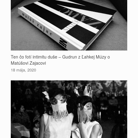
Ten čo fotí intimitu duše – Gudrun z Ľahkej Múzy o
Matúšovi Zajacovi
18 mája, 2020