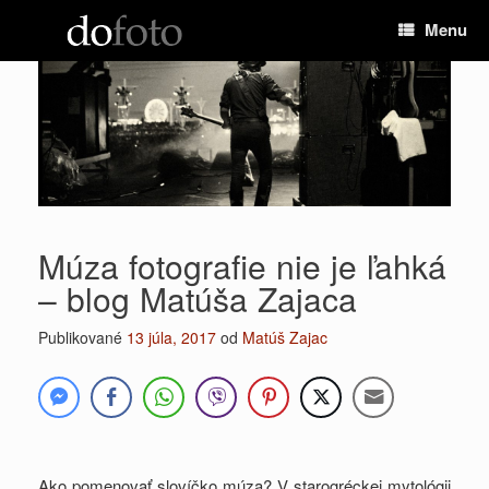
Preskočiť
Menu
na
obsah
Múza fotografie nie je ľahká
– blog Matúša Zajaca
Publikované
13 júla, 2017
od
Matúš Zajac
Ako pomenovať slovíčko múza? V starogréckej mytológii