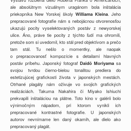
ale absolútnym vizuálnym uragánom bola inštalácia
priekopníka New Yorskej školy
Williama Kleina
. Jeho
prepracované fotografie nám s nebojácnou otvorenosťou
ukazujú pocity vyselektovaných postáv z newyorskej
ulice. Áno, práve tie pocity z týchto ľudí ma ohromili,
pretože som si uvedomil, kto stál pred objektívom a prečo
tam stál. Tu nešlo o momentky, ale naopak
o prepracovanosť kompozície s detailami hlavných
postáv príbehu. Japonský fotograf
Daidō Moriyama
sa
svojou tvrdou čierno-bielou tonalitou prediera do
estetizujúcej grafickosti života v japonských mestách.
Otrhané plagáty nám oživuje vo svojich grafických
realizáciách. Takuma Nakahira či Miyako Ishiuchi
prekvapili inštaláciou na plátne. Toto kino v galérii bolo
výnimočným nápadom, pri ktorom vynikli ich
prepracované kontrastné fotografie. U japonských
autorov nevnímame len daný okamih, ale dielo ako
prepracovaný plagát.