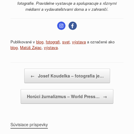
fotografie. Pravidelne vystavuje a spolupracuje s rôznymi
médiami a vydavateľstvami doma a v zahraničí.
Publikované v
blog
,
fotografi
,
svet
,
výstava
a označené ako
blog
,
Matúš Zajac
,
výstava
.
Post navigation
←
Josef Koudelka – fotografia je…
Horúci žurnalizmus – World Press…
→
Súvisiace príspevky