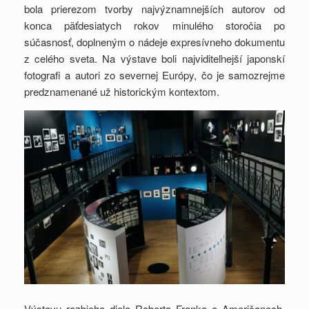
bola prierezom tvorby najvýznamnejších autorov od
konca päťdesiatych rokov minulého storočia po
súčasnosť, doplneným o nádeje expresívneho dokumentu
z celého sveta. Na výstave boli najviditeľnejší japonskí
fotografi a autori zo severnej Európy, čo je samozrejme
predznamenané už historickým kontextom.
Výstavu rozbieha dielo Roberta Franka o Američanoch,