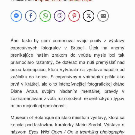
Áno, takto by som pomenoval svoje pocity z výstavy
expresívnych fotografov v Bruseli. Útok na vnemy
prenikajúce naším zrakom do vnútra mysle bol tak
priamočiaro razantný, že doteraz ma núti premýšľať nad
celou koncepciou, ktorá vytvárala na výstave napätie od
začiatku do konca. S expresívnym vnímaním prišla ako
prvá v krátkej, ale o to intenzívnejšej fotografickej dráhe
Diane Arbus svojím hľadaním mentálnej pravdy v
zaznamenávaní života rôznorodých excentrických typov
mimo majoritnej spoločnosti.
Museum of Botanique sa stalo miestom výstavy, ktorá sa
konala pod taktovkou kurátorky Marie Sordat. Výstava s
názvom
Eyes Wild Open / On a trembling photography