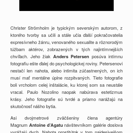
Christer Strömholm je typickým severským autorom, z
ktorého tvorby sa učili a stále učia ďalší pokračovatelia
expresívneho žánru, venovaného sexualite a rôznorodým
túžbam aktérov, zobrazených v tých najintímnejších
chvíľach. Jeho žiak
Anders Petersen
posúva intímnu
fotografiu ešte ďalej do psychologickej roviny. Petersenovi
nestačí len nahota, alebo intimita zúčastnených, on ich
musí mať mentálne úplne rozpitvaných. Tieto fotografie
boli vrcholom celej inštalácie, ku ktorej som sa neustále
vracal. Paulo Nozolino naopak nabúrava estetizmus
krásy. Jeho fotografie sú tvrdé a priamo narážajú na
skutočnosť nášho bytia.
Asi dvojmetrové zväčšeniny člena agentúry
Magnum
Antoine d’Agatu
návštevníkom galérie doslova
vyrážajú dych. Nahota prostitútok v tom najdesivejšom