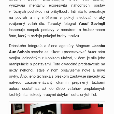
využívajú mentálnu expresivitu náhodných postáv
v rôznych podnikoch či príbytkoch. Intimita tu presakuje
na povrch a my môžeme v pokoji sledovať, o aký
vzájomný vzťah šlo. Turecký fotograf
Yusuf Sevinçli
inscenuje naopak postavy v neostrom a hrubozrnnom
šate, ktorým rozbíja pokojné brehy motívu.
Dánskeho fotografa a člena agentúry Magnum
Jacoba
Aue Sobola
netreba asi nikomu predstavovať. Autor nám
svojím jedinečným rukopisom ukázal, v čom je sila jeho
manipulácie s postavami. Toto divadelné predstavenie sa
nikdy nekončí, stále v ňom objavujeme nové a nové
prvky. Áno, jeho technika s bleskom zastavuje niekedy až
natvrdo zaznamenávaný okamih preplnený túžbami
autora dostať sa až do útrob vzťahov prepletených
krehkými a niekedy hrubými dotykmi odhalených tiel.