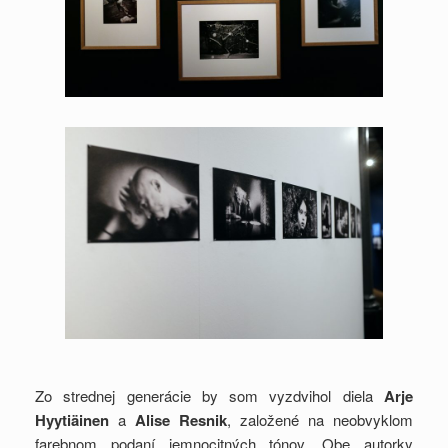
Zo strednej generácie by som vyzdvihol diela
Arje
Hyytiäinen
a
Alise Resnik
, založené na neobvyklom
farebnom podaní jemnocitných tónov. Obe autorky