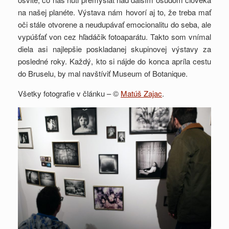
na našej planéte. Výstava nám hovorí aj to, že treba mať
oči stále otvorene a neudupávať emocionalitu do seba, ale
vypúšťať von cez hľadáčik fotoaparátu. Takto som vnímal
diela asi najlepšie poskladanej skupinovej výstavy za
posledné roky. Každý, kto si nájde do konca apríla cestu
do Bruselu, by mal navštíviť Museum of Botanique.
Všetky fotografie v článku – ©
Matúš Zajac
.