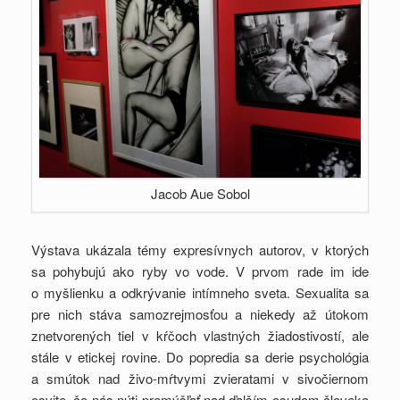
Jacob Aue Sobol
Výstava ukázala témy expresívnych autorov, v ktorých
sa pohybujú ako ryby vo vode. V prvom rade im ide
o myšlienku a odkrývanie intímneho sveta. Sexualita sa
pre nich stáva samozrejmosťou a niekedy až útokom
znetvorených tiel v kŕčoch vlastných žiadostivostí, ale
stále v etickej rovine. Do popredia sa derie psychológia
a smútok nad živo-mŕtvymi zvieratami v sivočiernom
osvite, čo nás núti premýšľať nad ďalším osudom človeka