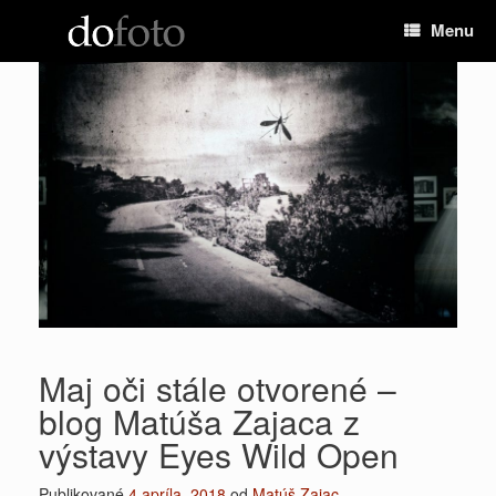
Preskočiť
Menu
na
obsah
Maj oči stále otvorené –
blog Matúša Zajaca z
výstavy Eyes Wild Open
Publikované
4 apríla, 2018
od
Matúš Zajac