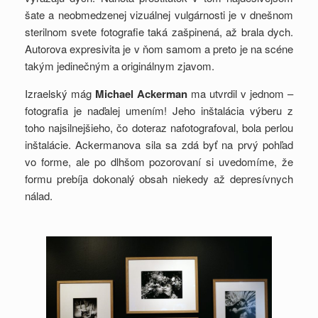
šate a neobmedzenej vizuálnej vulgárnosti je v dnešnom
sterilnom svete fotografie taká zašpinená, až brala dych.
Autorova expresivita je v ňom samom a preto je na scéne
takým jedinečným a originálnym zjavom.
Izraelský mág
Michael Ackerman
ma utvrdil v jednom –
fotografia je naďalej umením! Jeho inštalácia výberu z
toho najsilnejšieho, čo doteraz nafotografoval, bola perlou
inštalácie. Ackermanova sila sa zdá byť na prvý pohľad
vo forme, ale po dlhšom pozorovaní si uvedomíme, že
formu prebíja dokonalý obsah niekedy až depresívnych
nálad.