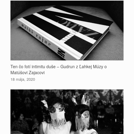
Ten čo fotí intimitu duše – Gudrun z Ľahkej Múzy o
Matúšovi Zajacovi
18 mája, 2020