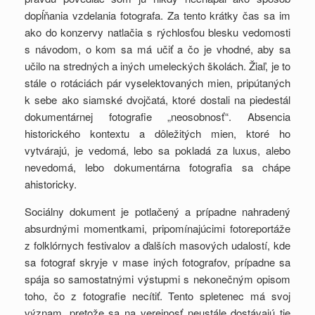
dopĺňania vzdelania fotografa. Za tento krátky čas sa im
ako do konzervy natlačia s rýchlosťou blesku vedomosti
s návodom, o kom sa má učiť a čo je vhodné, aby sa
učilo na stredných a iných umeleckých školách. Žiaľ, je to
stále o rotáciách pár vyselektovaných mien, pripútaných
k sebe ako siamské dvojčatá, ktoré dostali na piedestál
dokumentárnej fotografie „neosobnosť“. Absencia
historického kontextu a dôležitých mien, ktoré ho
vytvárajú, je vedomá, lebo sa pokladá za luxus, alebo
nevedomá, lebo dokumentárna fotografia sa chápe
ahistoricky.
Sociálny dokument je potlačený a prípadne nahradený
absurdnými momentkami, pripomínajúcimi fotoreportáže
z folklórnych festivalov a ďalších masových udalostí, kde
sa fotograf skryje v mase iných fotografov, prípadne sa
spája so samostatnými výstupmi s nekonečným opisom
toho, čo z fotografie necítiť. Tento spletenec má svoj
význam, pretože sa na verejnosť neustále dostávajú tie