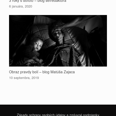
3 roky s dofoto – blog šéfredaktora
6 januára, 2020
Obraz pravdy bolí – blog Matúša Zajaca
10 septembra, 2019
Zásady ochrany osobých údajov a zmluvné podmienky