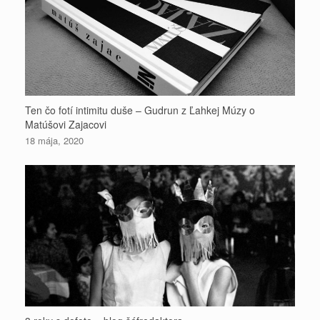
Ten čo fotí intimitu duše – Gudrun z Ľahkej Múzy o
Matúšovi Zajacovi
18 mája, 2020