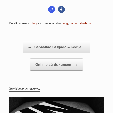
Publikované v
blog
a označené ako
blog
,
názor
,
školstvo
.
Post navigation
←
Sebastião Salgado – Keď je…
Oni nie sú dokument
→
Súvisiace príspevky