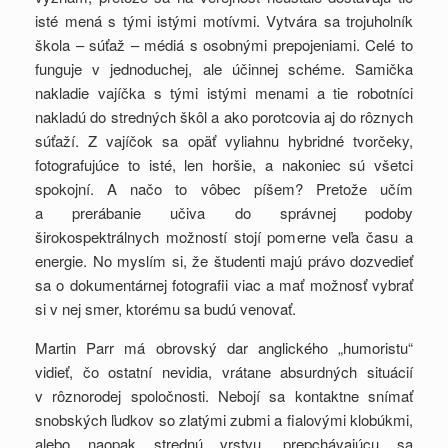
isté mená s tými istými motívmi. Vytvára sa trojuholník
škola – súťaž – médiá s osobnými prepojeniami. Celé to
funguje v jednoduchej, ale účinnej schéme. Samička
nakladie vajíčka s tými istými menami a tie robotníci
nakladú do stredných škôl a ako porotcovia aj do rôznych
súťaží. Z vajíčok sa opäť vyliahnu hybridné tvorčeky,
fotografujúce to isté, len horšie, a nakoniec sú všetci
spokojní. A načo to vôbec píšem? Pretože učím
a prerábanie učiva do správnej podoby
širokospektrálnych možností stojí pomerne veľa času a
energie. No myslím si, že študenti majú právo dozvedieť
sa o dokumentárnej fotografii viac a mať možnosť vybrať
si v nej smer, ktorému sa budú venovať.
Martin Parr má obrovský dar anglického „humoristu“
vidieť, čo ostatní nevidia, vrátane absurdných situácií
v rôznorodej spoločnosti. Nebojí sa kontaktne snímať
snobských ľudkov so zlatými zubmi a fialovými klobúkmi,
alebo naopak strednú vrstvu, prepchávajúcu sa