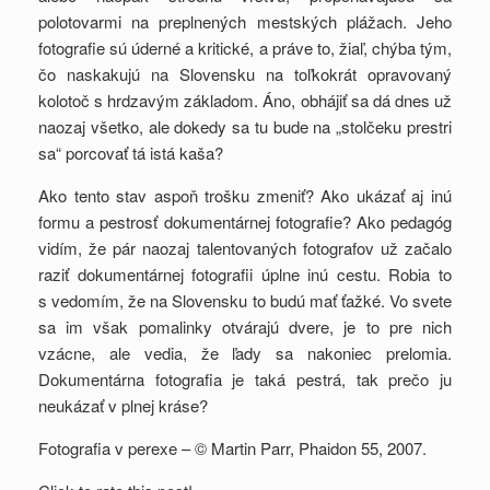
polotovarmi na preplnených mestských plážach. Jeho
fotografie sú úderné a kritické, a práve to, žiaľ, chýba tým,
čo naskakujú na Slovensku na toľkokrát opravovaný
kolotoč s hrdzavým základom. Áno, obhájiť sa dá dnes už
naozaj všetko, ale dokedy sa tu bude na „stolčeku prestri
sa“ porcovať tá istá kaša?
Ako tento stav aspoň trošku zmeniť? Ako ukázať aj inú
formu a pestrosť dokumentárnej fotografie? Ako pedagóg
vidím, že pár naozaj talentovaných fotografov už začalo
raziť dokumentárnej fotografii úplne inú cestu. Robia to
s vedomím, že na Slovensku to budú mať ťažké. Vo svete
sa im však pomalinky otvárajú dvere, je to pre nich
vzácne, ale vedia, že ľady sa nakoniec prelomia.
Dokumentárna fotografia je taká pestrá, tak prečo ju
neukázať v plnej kráse?
Fotografia v perexe – © Martin Parr, Phaidon 55, 2007.