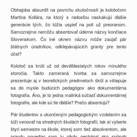
Obhajoba absurdít na povrchu skutočnosti je kolotočom
Martina Kollára, na ktorý s radosťou naskakujú ďalšie
generácie tých, čo túžia uspieť na poli už preoranom.
Samozrejme nemôžu absentovať úderne názvy končiace
Slovenskom. Čo iné okrem názvu môže zaujať pár
štátnych úradníkov, odklepávajúcich granty pre tento
účel?
Kolotoč sa krúti už od deväťdesiatych rokov minulého
storočia. Takto zameraná tvorba sa samozrejme
prezentuje aj v teoretických predmetoch škôl a vštepuje
sa do mysle budúcich pedagógov ako dokumentárna
fotografia. Áno, je to jedna malinká súčasť dokumentárnej
fotografie, ale kde sú tie ďalšie? Prečo absentujú?
Pár študentov s ukončeným pedagogickým vzdelaním sa
túži venovať na stredných školách fotografii, tak si vyberie
štyri semestre na škole, ktorej som tiež absolventom, ale
pravdu povediac som ju nikdy nechápal ako spôsob