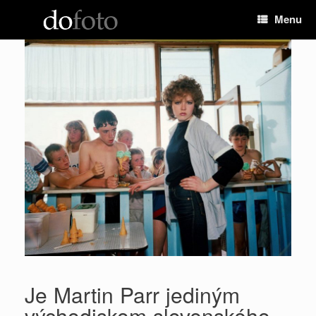
Preskočiť
Menu
na
obsah
Je Martin Parr jediným
východiskom slovenského