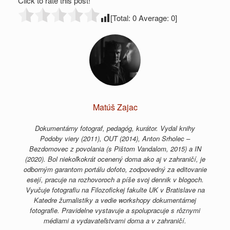
Click to rate this post!
[Total:
0
Average:
0
]
Matúš Zajac
Dokumentárny fotograf, pedagóg, kurátor. Vydal knihy
Podoby viery (2011), OUT (2014), Anton Srholec –
Bezdomovec z povolania (s Pištom Vandalom, 2015) a IN
(2020). Bol niekoľkokrát ocenený doma ako aj v zahraničí, je
odborným garantom portálu dofoto, zodpovedný za editovanie
esejí, pracuje na rozhovoroch a píše svoj dennik v blogoch.
Vyučuje fotografiu na Filozofickej fakulte UK v Bratislave na
Katedre žurnalistiky a vedie workshopy dokumentárnej
fotografie. Pravidelne vystavuje a spolupracuje s rôznymi
médiami a vydavateľstvami doma a v zahraničí.